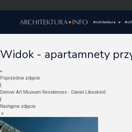
Architektura
Arc
Polska i Świat
Z
Widok - apartamnety pr
Wasze projekty
D
«
Wasze realizac
Ś
Poprzednie zdjęcie
|
Architektura kr
Denver Art Museum Residences - Daniel Libeskind
|
Prace konkurs
Następne zdjęcie
»
Pracownie archi