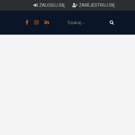
ZALOGUJ SIĘ
ZAREJESTRUJ SIĘ
zne
budowlane
 techniczne (budynki)
o charakterystyce
ycznej budynków
łowy zakres i forma projektu
anego
o planowaniu i
darowaniu przestrzennym