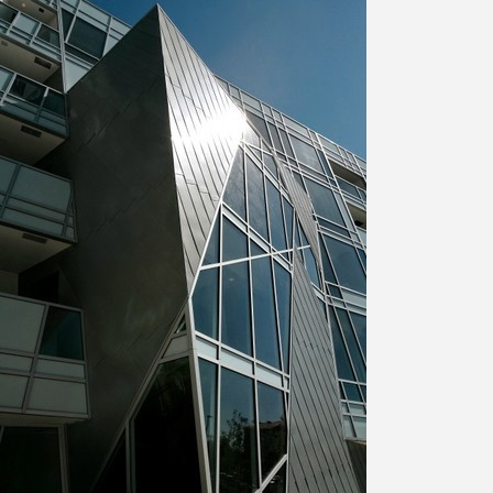
Freelance - arch
K
Galeria Miast 
F
Filmy