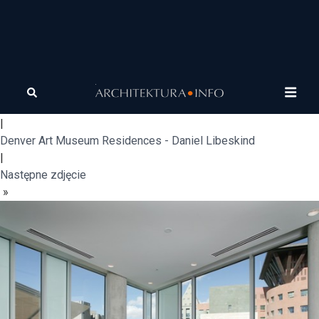
Widok - wnętrze 1
«
Poprzednie zdjęcie
|
Denver Art Museum Residences - Daniel Libeskind
|
Następne zdjęcie
»