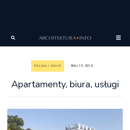
Architektura
Architektura
Polska i Świat
Apartamenty, biura, usługi
POLSKA I ŚWIAT
MAJ 19, 2010
Apartamenty, biura, usługi