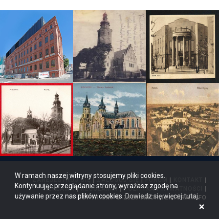
W ramach naszej witryny stosujemy pliki cookies.
ZAREJESTRUJ SIĘ
|
ZALOGUJ SIĘ
|
FORUM
|
KONTAKT
|
Kontynuując przeglądanie strony, wyrażasz zgodę na
REKLAMA
|
REGULAMIN
|
POLITYKA PRYWATNOŚCI
|
używanie przez nas plików cookies.
Dowiedz się więcej tutaj
.
COPYRIGHT © 2026 ARCHITEKTURA.INFO
×