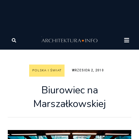
Architektura
Architektura
Polska i Świat
Biurowiec
na Marszałkowskiej
POLSKA I ŚWIAT
WRZESIEŃ 2, 2010
Biurowiec na
Marszałkowskiej