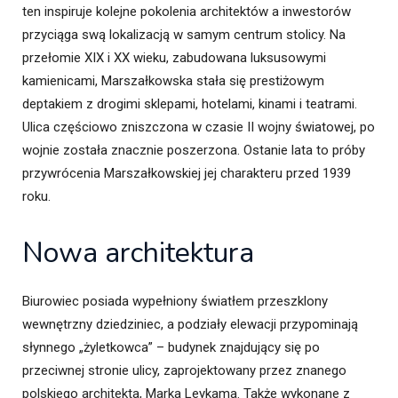
ten inspiruje kolejne pokolenia architektów a inwestorów
przyciąga swą lokalizacją w samym centrum stolicy. Na
przełomie XIX i XX wieku, zabudowana luksusowymi
kamienicami, Marszałkowska stała się prestiżowym
deptakiem z drogimi sklepami, hotelami, kinami i teatrami.
Ulica częściowo zniszczona w czasie II wojny światowej, po
wojnie została znacznie poszerzona. Ostanie lata to próby
przywrócenia Marszałkowskiej jej charakteru przed 1939
roku.
Nowa architektura
Biurowiec posiada wypełniony światłem przeszklony
wewnętrzny dziedziniec, a podziały elewacji przypominają
słynnego „żyletkowca” – budynek znajdujący się po
przeciwnej stronie ulicy, zaprojektowany przez znanego
polskiego architekta, Marka Leykama. Także wykonane z