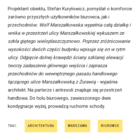
Projektant obiektu, Stefan Kuryłowicz, pomyślał o komforcie
zarówno przyszłych użytkowników biurowca, jak i
przechodniów:
Wolf Marszałkowska wypełnia całą działkę i
wnika w przestrzeń ulicy Marszałkowskiej wykuszem ze
szkła giętego wielopłaszczyznowo. Poprzez zróżnicowanie
wysokości dwóch części budynku wpisuje się on w rytm
ulicy. Odgięcie dolnej krawędzi ściany szklanej elewacji
tworzy zadaszenie głównego wejścia i zaprasza
przechodniów do wewnętrznego pasażu handlowego
łączącego ulice Marszałkowską z Żurawią
- wyjaśnia
architekt. Na parterze i antresoli znajduje się przestrzeń
handlowa. Do holu biurowego, zawieszonego dwie
kondygnacje wyżej, prowadzą ruchome schody.
TAGI:
ARCHITEKTURA
WARSZAWA
BIUROWCE