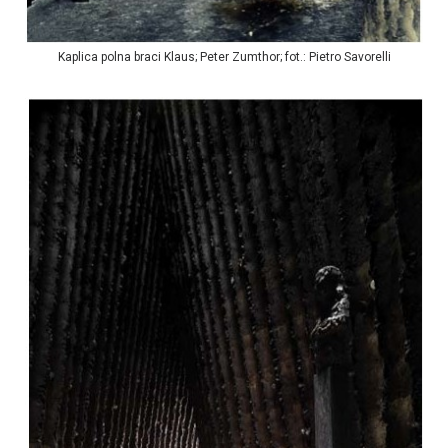
Kaplica polna braci Klaus; Peter Zumthor; fot.: Pietro Savorelli