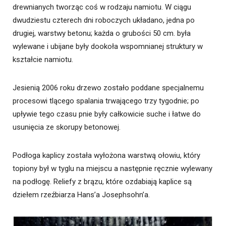
drewnianych tworząc coś w rodzaju namiotu. W ciągu
dwudziestu czterech dni roboczych układano, jedna po
drugiej, warstwy betonu; każda o grubości 50 cm. była
wylewane i ubijane były dookoła wspomnianej struktury w
kształcie namiotu.
Jesienią 2006 roku drzewo zostało poddane specjalnemu
procesowi tlącego spalania trwającego trzy tygodnie; po
upływie tego czasu pnie były całkowicie suche i łatwe do
usunięcia ze skorupy betonowej.
Podłoga kaplicy została wyłożona warstwą ołowiu, który
topiony był w tyglu na miejscu a następnie ręcznie wylewany
na podłogę. Reliefy z brązu, które ozdabiają kaplice są
dziełem rzeźbiarza Hans’a Josephsohn’a.