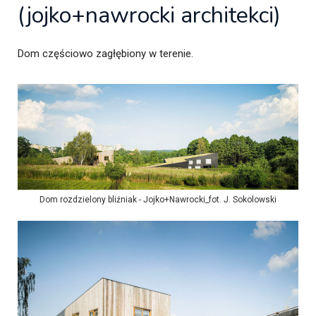
(jojko+nawrocki architekci)
Dom częściowo zagłębiony w terenie.
Dom rozdzielony bliźniak - Jojko+Nawrocki_fot. J. Sokolowski