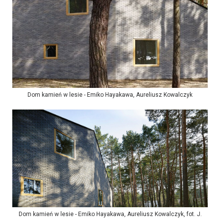
Dom kamień w lesie - Emiko Hayakawa, Aureliusz Kowalczyk
Dom kamień w lesie - Emiko Hayakawa, Aureliusz Kowalczyk, fot. J.