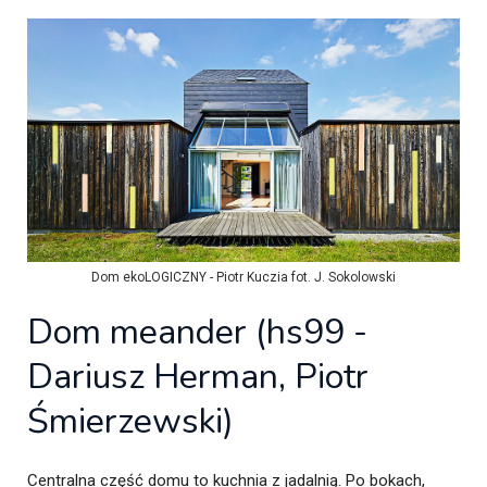
Dom ekoLOGICZNY - Piotr Kuczia fot. J. Sokolowski
Dom meander (hs99 -
Dariusz Herman, Piotr
Śmierzewski)
Centralna część domu to kuchnia z jadalnią. Po bokach,