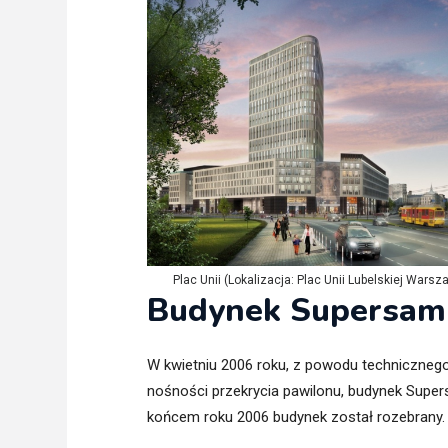
Freelance - arch
K
Galeria Miast 
F
Filmy
Plac Unii (Lokalizacja: Plac Unii Lubelskiej Warsz
Budynek Supersam
W kwietniu 2006 roku, z powodu technicznego
nośności przekrycia pawilonu, budynek Super
końcem roku 2006 budynek został rozebrany.