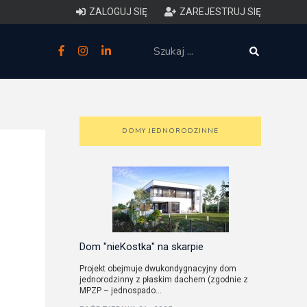
ZALOGUJ SIĘ
ZAREJESTRUJ SIĘ
zne
budowlane
 techniczne (budynki)
DOMY JEDNORODZINNE
o charakterystyce
ycznej budynków
łowy zakres i forma projektu
anego
Dom "nieKostka" na skarpie
Projekt obejmuje dwukondygnacyjny dom
jednorodzinny z płaskim dachem (zgodnie z
o planowaniu i
MPZP – jednospado...
darowaniu przestrzennym