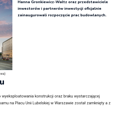
Hanna Gronkiewicz-Waltz oraz przedstawiciele
itekt
atalog produktów dla architekta
inwestorów i partnerów inwestycji oficjalnie
Prawo a
zainaugurowali rozpoczęcie prac budowlanych.
Dawnych
irmy
awa)
u
 wyeksploatowania konstrukcji oraz braku wystarczającej
samu na Placu Unii Lubelskiej w Warszawie został zamknięty a z