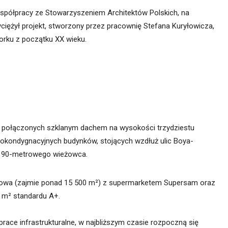
spółpracy ze Stowarzyszeniem Architektów Polskich, na
iężył projekt, stworzony przez pracownię Stefana Kuryłowicza,
rku z początku XX wieku.
w połączonych szklanym dachem na wysokości trzydziestu
okondygnacyjnych budynków, stojących wzdłuż ulic Boya-
ta 90-metrowego wieżowca.
dlowa (zajmie ponad 15 500 m²) z supermarketem Supersam oraz
 m² standardu A+.
 prace infrastrukturalne, w najbliższym czasie rozpoczną się