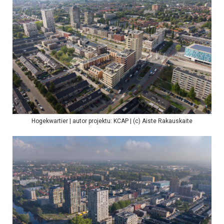
Hogekwartier | autor projektu: KCAP | (c) Aiste Rakauskaite