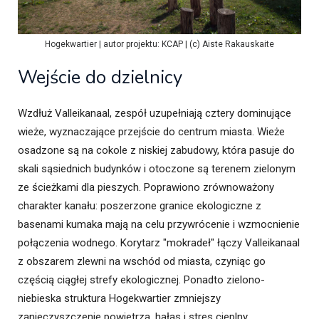
Hogekwartier | autor projektu: KCAP | (c) Aiste Rakauskaite
Wejście do dzielnicy
Wzdłuż Valleikanaal, zespół uzupełniają cztery dominujące
wieże, wyznaczające przejście do centrum miasta. Wieże
osadzone są na cokole z niskiej zabudowy, która pasuje do
skali sąsiednich budynków i otoczone są terenem zielonym
ze ścieżkami dla pieszych. Poprawiono zrównoważony
charakter kanału: poszerzone granice ekologiczne z
basenami kumaka mają na celu przywrócenie i wzmocnienie
połączenia wodnego. Korytarz "mokradeł" łączy Valleikanaal
z obszarem zlewni na wschód od miasta, czyniąc go
częścią ciągłej strefy ekologicznej. Ponadto zielono-
niebieska struktura Hogekwartier zmniejszy
zanieczyszczenie powietrza, hałas i stres cieplny.