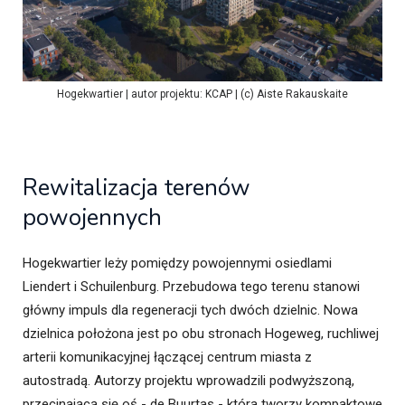
Hogekwartier | autor projektu: KCAP | (c) Aiste Rakauskaite
Rewitalizacja terenów
powojennych
Hogekwartier leży pomiędzy powojennymi osiedlami
Liendert i Schuilenburg. Przebudowa tego terenu stanowi
główny impuls dla regeneracji tych dwóch dzielnic. Nowa
dzielnica położona jest po obu stronach Hogeweg, ruchliwej
arterii komunikacyjnej łączącej centrum miasta z
autostradą. Autorzy projektu wprowadzili podwyższoną,
przecinającą się oś - de Buurtas - która tworzy kompaktowe