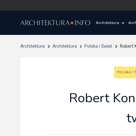
Architektura
Arc
Polska i Świat
Z
Architektura
Architektura
Polska i Świat
Robert 
Wasze projekty
D
POLSKA I 
Wasze realizac
Ś
Architektura kr
Robert Koni
Prace konkurs
t
Pracownie archi