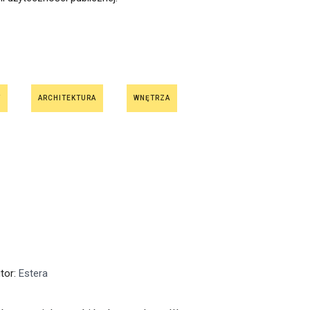
Y
ARCHITEKTURA
WNĘTRZA
utor:
Estera