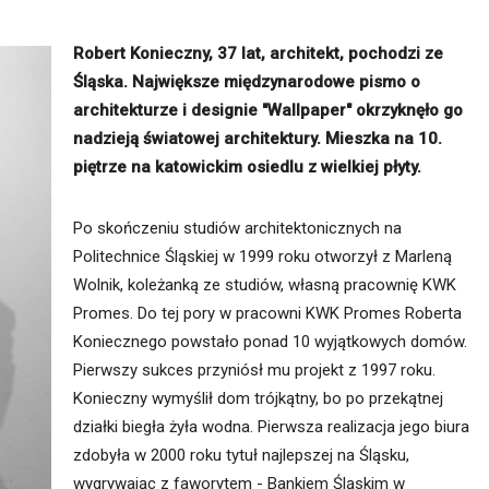
itekt
atalog produktów dla architekta
Robert Konieczny, 37 lat, architekt, pochodzi ze
Prawo a
Śląska. Największe międzynarodowe pismo o
Dawnych
irmy
architekturze i designie "Wallpaper" okrzyknęło go
nadzieją światowej architektury. Mieszka na 10.
piętrze na katowickim osiedlu z wielkiej płyty.
Po skończeniu studiów architektonicznych na
Politechnice Śląskiej w 1999 roku otworzył z Marleną
Wolnik, koleżanką ze studiów, własną pracownię KWK
Promes. Do tej pory w pracowni KWK Promes Roberta
Koniecznego powstało ponad 10 wyjątkowych domów.
Pierwszy sukces przyniósł mu projekt z 1997 roku.
Konieczny wymyślił dom trójkątny, bo po przekątnej
działki biegła żyła wodna. Pierwsza realizacja jego biura
zdobyła w 2000 roku tytuł najlepszej na Śląsku,
wygrywając z faworytem - Bankiem Śląskim w