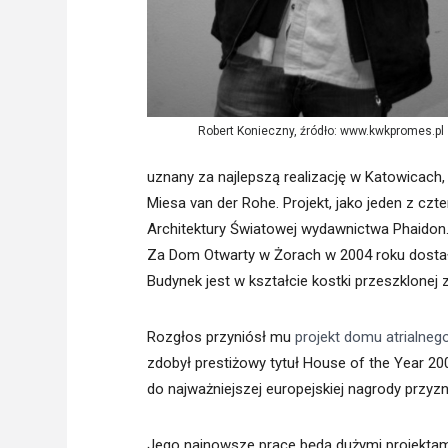
Robert Konieczny, źródło: www.kwkpromes.pl
uznany za najlepszą realizację w Katowicach,
Miesa van der Rohe. Projekt, jako jeden z czt
Architektury Światowej wydawnictwa Phaidon
Za Dom Otwarty w Żorach w 2004 roku dostał 
Budynek jest w kształcie kostki przeszklonej z
Rozgłos przyniósł mu
projekt domu atrialneg
zdobył prestiżowy tytuł House of the Year 2
do najważniejszej europejskiej nagrody przyz
Jego najnowsze prace będą dużymi projektami