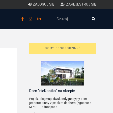
ZALOGUJ SIĘ
ZAREJESTRUJ SIĘ
zne
budowlane
 techniczne (budynki)
DOMY JEDNORODZINNE
o charakterystyce
ycznej budynków
łowy zakres i forma projektu
anego
Dom "nieKostka" na skarpie
Projekt obejmuje dwukondygnacyjny dom
jednorodzinny z płaskim dachem (zgodnie z
o planowaniu i
MPZP – jednospado...
darowaniu przestrzennym