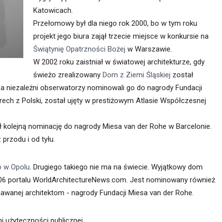
Katowicach.
Przełomowy był dla niego rok 2000, bo w tym roku
projekt jego biura zajął trzecie miejsce w konkursie na
Świątynię Opatrzności Bożej
w Warszawie.
W 2002 roku zaistniał w światowej architekturze, gdy
świeżo zrealizowany
Dom z Ziemi Śląskiej
został
 a niezależni obserwatorzy nominowali go do nagrody Fundacji
erech z Polski, został ujęty w prestiżowym Atlasie Współczesnej
.
kolejną nominację do nagrody Miesa van der Rohe w Barcelonie.
 przodu i od tyłu.
o w Opolu
. Drugiego takiego nie ma na świecie. Wyjątkowy dom
006 portalu WorldArchitectureNews.com. Jest nominowany również
nawanej architektom - nagrody Fundacji Miesa van der Rohe.
 użyteczności publicznej.