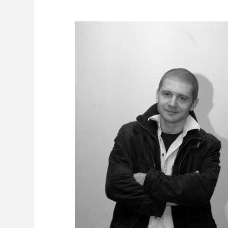
Freelance - arch
K
Galeria Miast 
F
Filmy