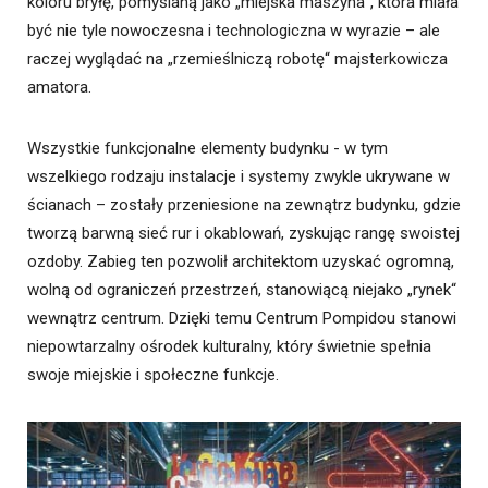
koloru bryłę, pomyślaną jako „miejska maszyna“, która miała
być nie tyle nowoczesna i technologiczna w wyrazie – ale
raczej wyglądać na „rzemieślniczą robotę“ majsterkowicza
amatora.
Wszystkie funkcjonalne elementy budynku - w tym
wszelkiego rodzaju instalacje i systemy zwykle ukrywane w
ścianach – zostały przeniesione na zewnątrz budynku, gdzie
tworzą barwną sieć rur i okablowań, zyskując rangę swoistej
ozdoby. Zabieg ten pozwolił architektom uzyskać ogromną,
wolną od ograniczeń przestrzeń, stanowiącą niejako „rynek“
wewnątrz centrum. Dzięki temu Centrum Pompidou stanowi
niepowtarzalny ośrodek kulturalny, który świetnie spełnia
swoje miejskie i społeczne funkcje.