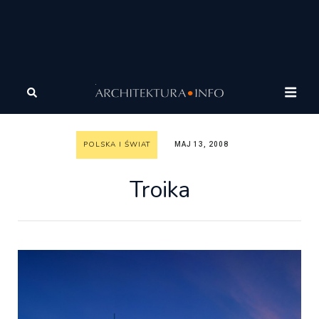
Architektura
Architektura
Polska i Świat
Troika
POLSKA I ŚWIAT
MAJ 13, 2008
Troika