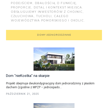
PODEJŚCIEM, DBAŁOŚCIĄ O FUNKCJĘ,
PROPORCJE, DETAL I KONTEKST MIEJSCA.
OBSŁUGUJEMY INWESTORÓW Z CHOJNIC,
CZŁUCHOWA, TUCHOLI, CAŁEGO
WOJEWÓDZTWA POMORSKIEGO I OKOLIC.
DOMY JEDNORODZINNE
Dom "nieKostka" na skarpie
Projekt obejmuje dwukondygnacyjny dom jednorodzinny z płaskim
dachem (zgodnie z MPZP – jednospado...
PAŹDZIERNIK 21, 2025