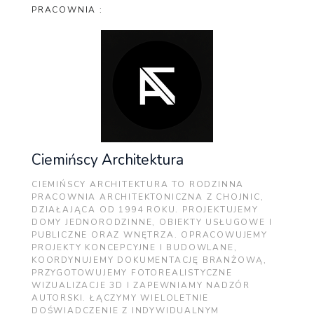
PRACOWNIA :
Ciemińscy Architektura
CIEMIŃSCY ARCHITEKTURA TO RODZINNA
PRACOWNIA ARCHITEKTONICZNA Z CHOJNIC,
DZIAŁAJĄCA OD 1994 ROKU. PROJEKTUJEMY
DOMY JEDNORODZINNE, OBIEKTY USŁUGOWE I
PUBLICZNE ORAZ WNĘTRZA. OPRACOWUJEMY
PROJEKTY KONCEPCYJNE I BUDOWLANE,
KOORDYNUJEMY DOKUMENTACJĘ BRANŻOWĄ,
PRZYGOTOWUJEMY FOTOREALISTYCZNE
WIZUALIZACJE 3D I ZAPEWNIAMY NADZÓR
AUTORSKI. ŁĄCZYMY WIELOLETNIE
DOŚWIADCZENIE Z INDYWIDUALNYM