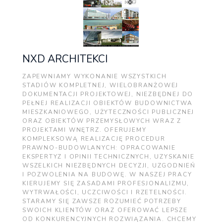
NXD ARCHITEKCI
ZAPEWNIAMY WYKONANIE WSZYSTKICH
STADIÓW KOMPLETNEJ, WIELOBRANŻOWEJ
DOKUMENTACJI PROJEKTOWEJ, NIEZBĘDNEJ DO
PEŁNEJ REALIZACJI OBIEKTÓW BUDOWNICTWA
MIESZKANIOWEGO, UŻYTECZNOŚCI PUBLICZNEJ
ORAZ OBIEKTÓW PRZEMYSŁOWYCH WRAZ Z
PROJEKTAMI WNĘTRZ. OFERUJEMY
KOMPLEKSOWĄ REALIZACJĘ PROCEDUR
PRAWNO-BUDOWLANYCH: OPRACOWANIE
EKSPERTYZ I OPINII TECHNICZNYCH, UZYSKANIE
WSZELKICH NIEZBĘDNYCH DECYZJI, UZGODNIEŃ
I POZWOLENIA NA BUDOWĘ. W NASZEJ PRACY
KIERUJEMY SIĘ ZASADAMI PROFESJONALIZMU,
WYTRWAŁOŚCI, UCZCIWOŚCI I RZETELNOŚCI.
STARAMY SIĘ ZAWSZE ROZUMIEĆ POTRZEBY
SWOICH KLIENTÓW ORAZ OFEROWAĆ LEPSZE
OD KONKURENCYJNYCH ROZWIĄZANIA. CHCEMY