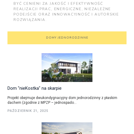
BYĆ CENIENI ZA JAKOŚĆ I EFEKTYWNOŚĆ
REALIZACJI PRAC, ENERGICZNE, NIEZALEŻNE
PODEJŚCIE ORAZ INNOWACYJNOŚĆ I AUTORSKIE
ROZWIĄZANIA.
DOMY JEDNORODZINNE
Dom "nieKostka" na skarpie
Projekt obejmuje dwukondygnacyjny dom jednorodzinny z płaskim
dachem (zgodnie z MPZP – jednospado...
PAŹDZIERNIK 21, 2025