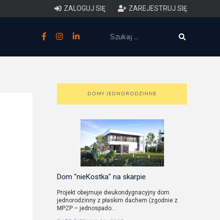
ZALOGUJ SIĘ
ZAREJESTRUJ SIĘ
zne
budowlane
 techniczne (budynki)
DOMY JEDNORODZINNE
o charakterystyce
ycznej budynków
łowy zakres i forma projektu
anego
Dom "nieKostka" na skarpie
Projekt obejmuje dwukondygnacyjny dom
jednorodzinny z płaskim dachem (zgodnie z
o planowaniu i
MPZP – jednospado...
darowaniu przestrzennym