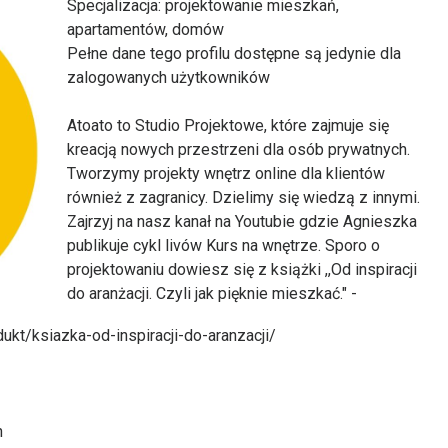
Specjalizacja
: projektowanie mieszkań,
itekt
atalog produktów dla architekta
apartamentów, domów
Prawo a
Pełne dane tego profilu dostępne są jedynie dla
zalogowanych użytkowników
Dawnych
irmy
Atoato to Studio Projektowe, które zajmuje się
kreacją nowych przestrzeni dla osób prywatnych.
Tworzymy projekty wnętrz online dla klientów
również z zagranicy. Dzielimy się wiedzą z innymi.
Zajrzyj na nasz kanał na Youtubie gdzie Agnieszka
publikuje cykl livów Kurs na wnętrze. Sporo o
projektowaniu dowiesz się z książki ,,Od inspiracji
do aranżacji. Czyli jak pięknie mieszkać." -
kt/ksiazka-od-inspiracji-do-aranzacji/
h