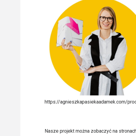
Freelance - arch
K
Galeria Miast 
F
Filmy
https://agnieszkapasiekaadamek.com/produ
Nasze projekt można zobaczyć na stronac