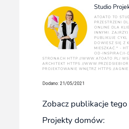
Studio Proj
ATOATO TO STU
PRZESTRZENI D
ONLINE DLA KLI
INNYMI. ZAJRZY
PUBLIKUJE CYK
DOWIESZ SIĘ Z K
MIESZKAĆ." - H
OD-INSPIRACJI
STRONACH HTTP://WWW.ATOATO.PL/ WS
ARCHITEKT HTTPS://WWW.PRZEDSIEBIOR
PROJEKTOWANIE WNĘTRZ HTTPS://AGNI
Dodano: 21/05/2021
Zobacz publikacje tego
Projekty domów: