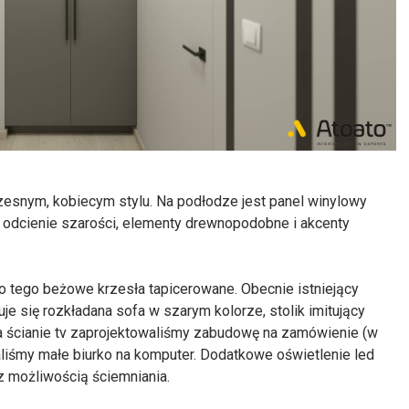
esnym, kobiecym stylu. Na podłodze jest panel winylowy
l, odcienie szarości, elementy drewnopodobne i akcenty
o tego beżowe krzesła tapicerowane. Obecnie istniejący
uje się rozkładana sofa w szarym kolorze, stolik imitujący
Na ścianie tv zaprojektowaliśmy zabudowę na zamówienie (w
liśmy małe biurko na komputer. Dodatkowe oświetlenie led
 z możliwością ściemniania.