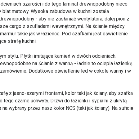
dcieniach szarości i do tego laminat drewnopodobny nieco
y blat matowy. Wysoka zabudowa w kuchni została
drewnopodobny - aby nie zasłaniać wentylatora, dalej pion z
rsze cargo z szufladami wewnętrznymi. Na ścianie między
y marmur takie jak w łazience. Pod szafkami jest oświetlenie
ące strefę kuchni.
m stylu. Płytki imitujące kamień w dwóch odcieniach:
rewnopodobne na ścianie z wanną - ładnie to ociepla łazienkę.
amówienie. Dodatkowe oświetlenie led w cokole wanny i w
ę z jasno-szarymi frontami, kolor taki jak ściany, aby szafka
 tego czarne uchwyty. Drzwi do łazienki i sypialni z ukrytą
a wybrany przez nasz kolor NCS (taki jak ściany). Na suficie