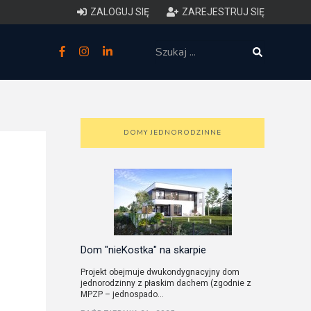
ZALOGUJ SIĘ
ZAREJESTRUJ SIĘ
zne
budowlane
 techniczne (budynki)
DOMY JEDNORODZINNE
o charakterystyce
ycznej budynków
łowy zakres i forma projektu
anego
Dom "nieKostka" na skarpie
Projekt obejmuje dwukondygnacyjny dom
jednorodzinny z płaskim dachem (zgodnie z
o planowaniu i
MPZP – jednospado...
darowaniu przestrzennym