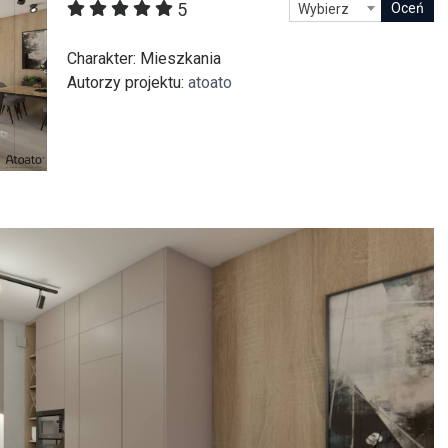
5
Wybierz
itekt
atalog produktów dla architekta
Prawo a
Charakter
: Mieszkania
Dawnych
irmy
Autorzy projektu
:
atoato