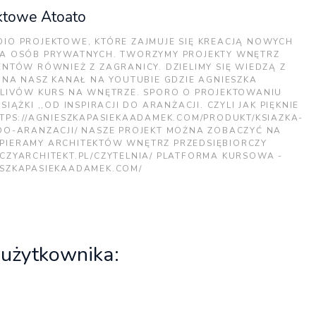
ektowe Atoato
DIO PROJEKTOWE, KTÓRE ZAJMUJE SIĘ KREACJĄ NOWYCH
LA OSÓB PRYWATNYCH. TWORZYMY PROJEKTY WNĘTRZ
ENTÓW RÓWNIEŻ Z ZAGRANICY. DZIELIMY SIĘ WIEDZĄ Z
J NA NASZ KANAŁ NA YOUTUBIE GDZIE AGNIESZKA
L LIVÓW KURS NA WNĘTRZE. SPORO O PROJEKTOWANIU
SIĄŻKI ,,OD INSPIRACJI DO ARANŻACJI. CZYLI JAK PIĘKNIE
TTPS://AGNIESZKAPASIEKAADAMEK.COM/PRODUKT/KSIAZKA-
-DO-ARANZACJI/ NASZE PROJEKT MOŻNA ZOBACZYĆ NA
PIERAMY ARCHITEKTÓW WNĘTRZ PRZEDSIĘBIORCZY
CZYARCHITEKT.PL/CZYTELNIA/ PLATFORMA KURSOWA -
ESZKAPASIEKAADAMEK.COM/
 użytkownika: