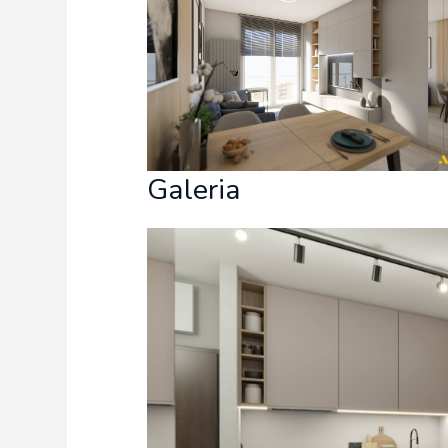
Freelance - arch
K
Galeria Miast 
F
Filmy
Galeria