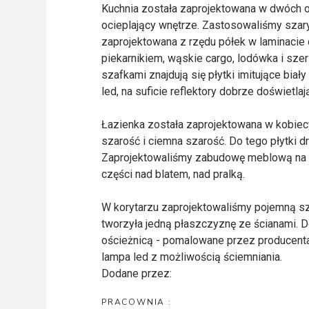
Kuchnia została zaprojektowana w dwóch o
ocieplający wnętrze. Zastosowaliśmy szar
zaprojektowana z rzędu półek w laminacie 
piekarnikiem, wąskie cargo, lodówka i sze
szafkami znajdują się płytki imitujące biał
led, na suficie reflektory dobrze doświetlaj
Łazienka została zaprojektowana w kobiecy
szarość i ciemna szarość. Do tego płytki d
Zaprojektowaliśmy zabudowę meblową na z
części nad blatem, nad pralką.
W korytarzu zaprojektowaliśmy pojemną szaf
tworzyła jedną płaszczyznę ze ścianami. Do
ościeżnicą - pomalowane przez producenta n
lampa led z możliwością ściemniania.
Dodane przez:
PRACOWNIA :