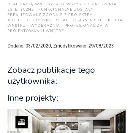
REALIZACJĄ WNĘTRZ, ABY WSZYSTKIE ZAŁOŻENIA
ESTETYCZNE I FUNKCJONALNE ZOSTAŁY
ZREALIZOWANE ZGODNIE Z PROJEKTEM
ARCHITEKTURY WNĘTRZ. ARTDESIGN ARCHITEKTURA
WNĘTRZ - WYOBRAŹNIA I PROFESJONALIZM W
PROJEKTOWANIU WNĘTRZ.
Dodano: 03/02/2020, Zmodyfikowano: 29/08/2023
Zobacz publikacje tego
użytkownika:
Inne projekty: