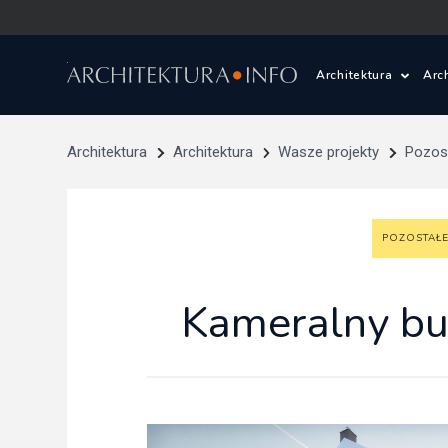
Architektura
Arc
Polska i Świat
Z
Architektura
Architektura
Wasze projekty
Pozost
Wasze projekty
D
POZOSTAŁE
Wasze realizac
Ś
Architektura kr
Kameralny bu
Prace konkurs
Pracownie archi