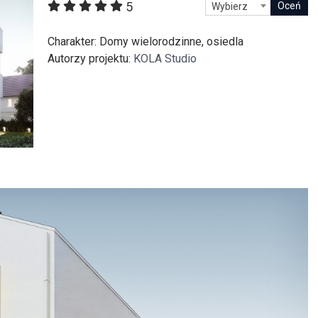
5
Wybierz
itekt
atalog produktów dla architekta
Prawo a
Charakter
: Domy wielorodzinne, osiedla
Dawnych
irmy
Autorzy projektu
:
KOLA Studio