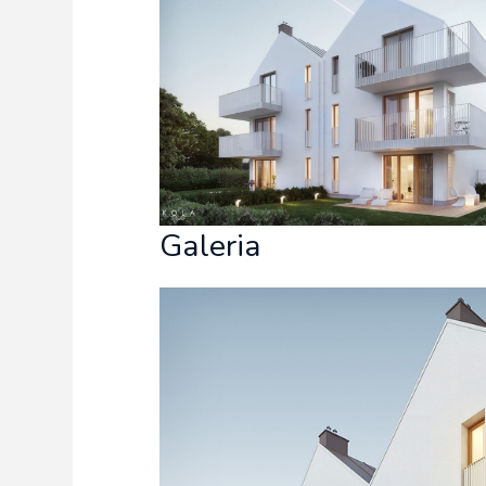
Freelance - arch
K
Galeria Miast 
F
Filmy
Galeria