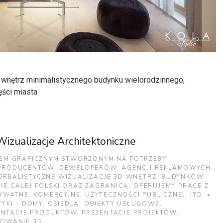
e wnętrz minimalistycznego budynku wielorodzinnego,
ści miasta.
Wizualizacje Architektoniczne
IEM GRAFICZNYM STWORZONYM NA POTRZEBY
 PRODUCENTÓW, DEWELOPERÓW, AGENCJI REKLAMOWYCH.
REALISTYCZNE WIZUALIZACJE 3D WNĘTRZ, BUDYNKÓW
E CAŁEJ POLSKI ORAZ ZAGRANICĄ. OFERUJEMY PRACE Z
YWATNE, KOMERCYJNE, UŻYTECZNOŚCI PUBLICZNEJ, ITD. •
YKI – DOMY, OSIEDLA, OBIEKTY USŁUGOWE,
ZENTACJE PRODUKTÓW, PREZENTACJE PROJEKTÓW,
LOWANIE 3D