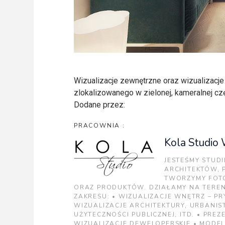
Wizualizacje zewnętrzne oraz wizualizacj
zlokalizowanego w zielonej, kameralnej czę
Dodane przez:
PRACOWNIA :
Kola Studio 
JESTEŚMY STUD
ARCHITEKTÓW,
TWORZYMY FOTO
ORAZ PRODUKTÓW. DZIAŁAMY NA TERENI
ZAKRESU: • WIZUALIZACJE WNĘTRZ – PR
WIZUALIZACJE ARCHITEKTURY, URBANIST
UŻYTECZNOŚCI PUBLICZNEJ, ITD. • PRE
WIZUALIZACJE DEWELOPERSKIE • MODE