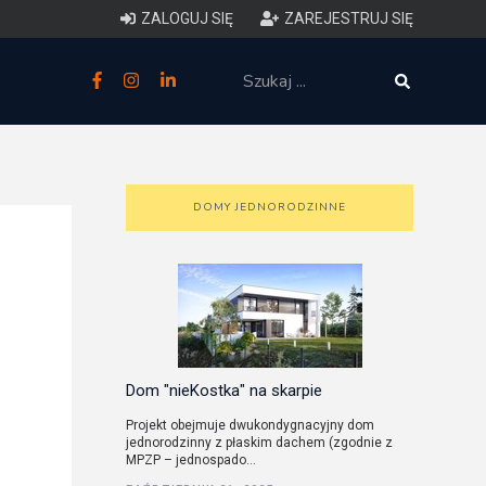
ZALOGUJ SIĘ
ZAREJESTRUJ SIĘ
zne
budowlane
 techniczne (budynki)
DOMY JEDNORODZINNE
o charakterystyce
ycznej budynków
łowy zakres i forma projektu
anego
Dom "nieKostka" na skarpie
Projekt obejmuje dwukondygnacyjny dom
jednorodzinny z płaskim dachem (zgodnie z
o planowaniu i
MPZP – jednospado...
darowaniu przestrzennym