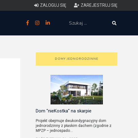
ZALOGUJ SIĘ
ZAREJESTRUJ SIĘ
zne
budowlane
 techniczne (budynki)
DOMY JEDNORODZINNE
o charakterystyce
ycznej budynków
łowy zakres i forma projektu
anego
Dom "nieKostka" na skarpie
Projekt obejmuje dwukondygnacyjny dom
jednorodzinny z płaskim dachem (zgodnie z
o planowaniu i
MPZP – jednospado...
darowaniu przestrzennym