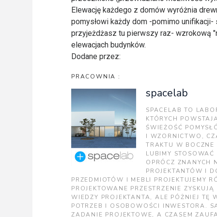
Elewację każdego z domów wyróżnia drewno
pomysłowi każdy dom -pomimo unifikacji- s
przyjeżdżasz tu pierwszy raz- wzrokową "na
elewacjach budynków.
Dodane przez:
PRACOWNIA :
spacelab
SPACELAB TO LABOR
KTÓRYCH POWSTAJĄ
ŚWIEŻOŚĆ POMYSŁÓ
I WZORNICTWO, CZ
TRAKTU W BOCZNE 
LUBIMY STOSOWAĆ
OPRÓCZ ZNANYCH 
PROJEKTANTÓW I D
PRZEDMIOTÓW I MEBLI PROJEKTUJEMY R
PROJEKTOWANE PRZESTRZENIE ZYSKUJĄ
WIEDZY PROJEKTANTA, ALE PÓŻNIEJ TĘ
POTRZEB I OSOBOWOŚCI INWESTORA. S
ZADANIE PROJEKTOWE, A CZASEM ZAUF