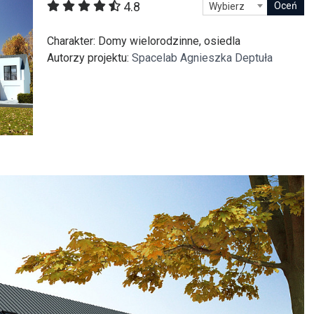
4.8
Wybierz
itekt
atalog produktów dla architekta
Prawo a
Charakter
: Domy wielorodzinne, osiedla
Dawnych
irmy
Autorzy projektu
:
Spacelab Agnieszka Deptuła