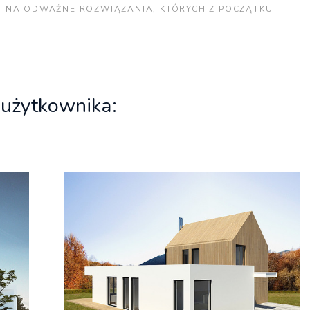
TO NA ODWAŻNE ROZWIĄZANIA, KTÓRYCH Z POCZĄTKU
 użytkownika: