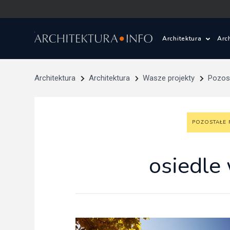
Architektura
Arc
Polska i Świat
Z
Architektura
Architektura
Wasze projekty
Pozost
Wasze projekty
D
POZOSTAŁE 
Wasze realizac
Ś
Architektura kr
osiedle
Prace konkurs
Pracownie archi