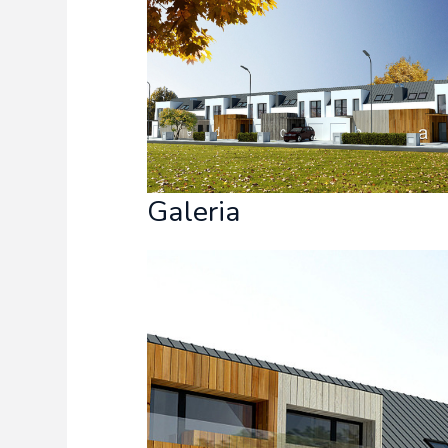
Freelance - arch
K
Galeria Miast 
F
Filmy
Galeria