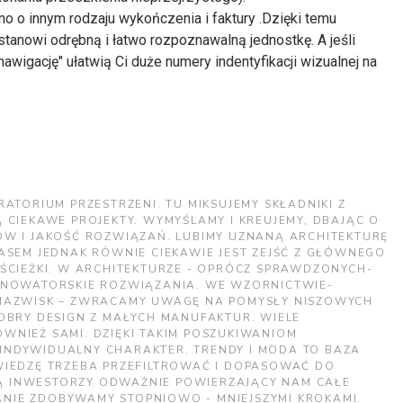
 o innym rodzaju wykończenia i faktury .Dzięki temu
tanowi odrębną i łatwo rozpoznawalną jednostkę. A jeśli
wigację" ułatwią Ci duże numery indentyfikacji wizualnej na
ATORIUM PRZESTRZENI. TU MIKSUJEMY SKŁADNIKI Z
 CIEKAWE PROJEKTY. WYMYŚLAMY I KREUJEMY, DBAJĄC O
W I JAKOŚĆ ROZWIĄZAŃ. LUBIMY UZNANĄ ARCHITEKTURĘ
ASEM JEDNAK RÓWNIE CIEKAWIE JEST ZEJŚĆ Z GŁÓWNEGO
ŚCIEŻKI. W ARCHITEKTURZE - OPRÓCZ SPRAWDZONYCH-
 NOWATORSKIE ROZWIĄZANIA. WE WZORNICTWIE-
NAZWISK – ZWRACAMY UWAGĘ NA POMYSŁY NISZOWYCH
OBRY DESIGN Z MAŁYCH MANUFAKTUR. WIELE
ÓWNIEŻ SAMI. DZIĘKI TAKIM POSZUKIWANIOM
 INDYWIDUALNY CHARAKTER. TRENDY I MODA TO BAZA
 WIEDZĘ TRZEBA PRZEFILTROWAĆ I DOPASOWAĆ DO
Ą INWESTORZY ODWAŻNIE POWIERZAJĄCY NAM CAŁE
ANIE ZDOBYWAMY STOPNIOWO - MNIEJSZYMI KROKAMI.