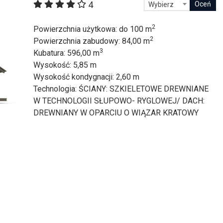
4
Wybierz
itekt
atalog produktów dla architekta
Prawo a
2
Powierzchnia użytkowa
: do 100 m
2
Dawnych
irmy
Powierzchnia zabudowy
: 84,00 m
3
Kubatura
: 596,00 m
Wysokość
: 5,85 m
Wysokość kondygnacji
: 2,60 m
Technologia
: ŚCIANY: SZKIELETOWE DREWNIANE
W TECHNOLOGII SŁUPOWO- RYGLOWEJ/ DACH:
DREWNIANY W OPARCIU O WIĄZAR KRATOWY