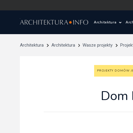
Architektura
Arc
Polska i Świat
Z
Architektura
Architektura
Wasze projekty
Proje
Wasze projekty
D
PROJEKTY DOMÓW 
Wasze realizac
Ś
Architektura kr
Dom 
Prace konkurs
Pracownie archi