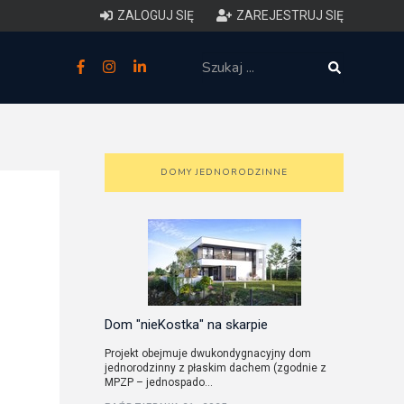
ZALOGUJ SIĘ
ZAREJESTRUJ SIĘ
zne
budowlane
 techniczne (budynki)
DOMY JEDNORODZINNE
o charakterystyce
ycznej budynków
łowy zakres i forma projektu
anego
Dom "nieKostka" na skarpie
Projekt obejmuje dwukondygnacyjny dom
jednorodzinny z płaskim dachem (zgodnie z
o planowaniu i
MPZP – jednospado...
darowaniu przestrzennym