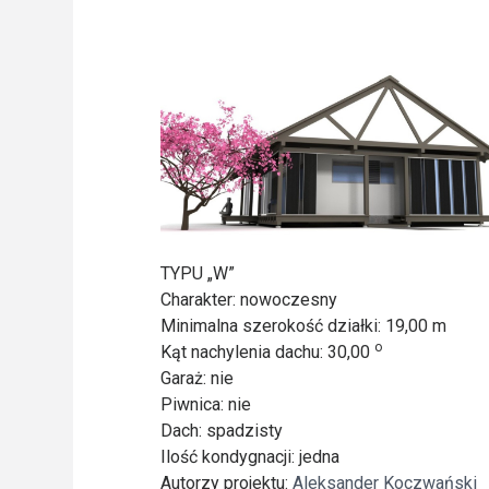
Freelance - arch
K
Galeria Miast 
F
Filmy
TYPU „W”
Charakter
: nowoczesny
Minimalna szerokość działki
: 19,00 m
o
Kąt nachylenia dachu
: 30,00
Garaż
: nie
Piwnica
: nie
Dach
: spadzisty
Ilość kondygnacji
: jedna
Autorzy projektu
:
Aleksander Koczwański