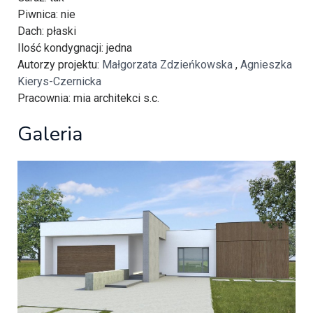
Piwnica
: nie
Dach
: płaski
Ilość kondygnacji
: jedna
Autorzy projektu
:
Małgorzata Zdzieńkowska
,
Agnieszka
Kierys-Czernicka
Pracownia
: mia architekci s.c.
Galeria