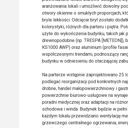
aranżowania lokali i umożliwić dowolny po
otwory okienne o smukłych proporcjach, kt
bryle lekkości. Odcięcie brył zostało dod
kolorystyki, różnych dla parteru i piętra. P
użyte do wykończenia budynku, takich jak
drewnopodobne (np. TRESPA [METEON]), bl
KS1000 AWP) oraz aluminium (profile fasa
współczesnymi trendami, podnoszący rangę
budynku w odniesieniu do otaczającej zab
Na parterze wstępnie zaprojektowano 25 lo
podlegać reorganizacji pod konkretnych na
drobne, handel małopowierzchniowy i gast
powierzchnie biurowo-usługowe na wynajem
poradni medycznej oraz adaptacji na różno
schodowa i winda. Budynek będzie w pełn
każdym lokalu przewidziano wentylację 
grzewczego centralnego ogrzewania, energi