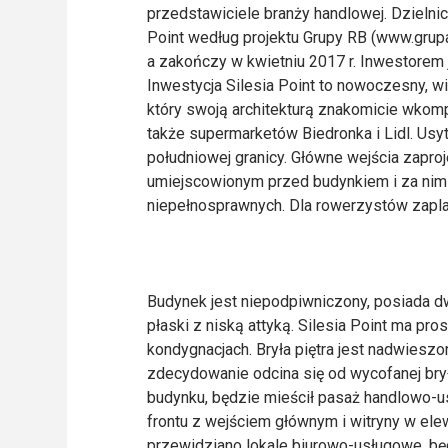
przedstawiciele branży handlowej. Dzielni
Point według projektu Grupy RB (www.grupa-
a zakończy w kwietniu 2017 r. Inwestorem j
Inwestycja Silesia Point to nowoczesny, 
który swoją architekturą znakomicie wkompo
także supermarketów Biedronka i Lidl. Usyt
południowej granicy. Główne wejścia zapro
umiejscowionym przed budynkiem i za nim 
niepełnosprawnych. Dla rowerzystów zapl
Budynek jest niepodpiwniczony, posiada d
płaski z niską attyką. Silesia Point ma pr
kondygnacjach. Bryła piętra jest nadwiesz
zdecydowanie odcina się od wycofanej brył
budynku, będzie mieścił pasaż handlowo-u
frontu z wejściem głównym i witryny w elewa
przewidziano lokale biurowo-usługowe, bę