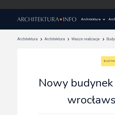
Architektura
Arc
Polska i Świat
Z
Architektura
Architektura
Wasze realizacje
Budy
Wasze projekty
D
BUDYN
Wasze realizac
Ś
Architektura kr
Nowy budynek 
Prace konkurs
wrocławs
Pracownie archi