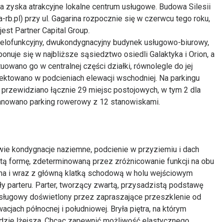
ca zyska atrakcyjne lokalne centrum usługowe. Budowa Silesii
rb.pl) przy ul. Gagarina rozpocznie się w czerwcu tego roku,
est Partner Capital Group.
wielofunkcyjny, dwukondygnacyjny budynek usługowo-biurowy,
nuje się w najbliższe sąsiedztwo osiedli Galaktyka i Orion, a
uowano go w centralnej części działki, równolegle do jej
jektowano w podcieniach elewacji wschodniej. Na parkingu
przewidziano łącznie 29 miejsc postojowych, w tym 2 dla
anowano parking rowerowy z 12 stanowiskami.
wie kondygnacje naziemne, podcienie w przyziemiu i dach
ostą formę, zdeterminowaną przez zróżnicowanie funkcji na obu
ona i wraz z główną klatką schodową w holu wejściowym
y parteru. Parter, tworzący zwartą, przysadzistą podstawę
sługowy doświetlony przez zapraszające przeszklenie od
cjach północnej i południowej. Bryła piętra, na którym
dzie lżejsza. Chcąc zapewnić możliwość elastycznego