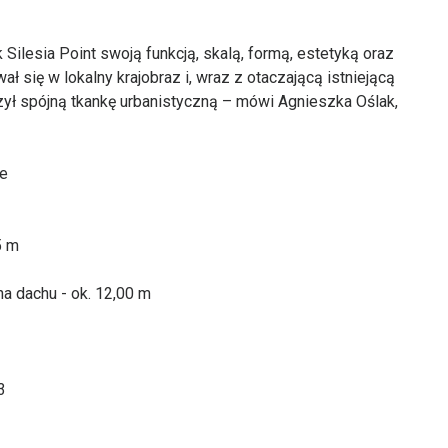
 Silesia Point swoją funkcją, skalą, formą, estetyką oraz
 się w lokalny krajobraz i, wraz z otaczającą istniejącą
ł spójną tkankę urbanistyczną – mówi Agnieszka Oślak,
ne
5 m
a dachu - ok. 12,00 m
3