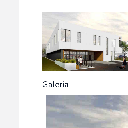
Freelance - arch
K
Galeria Miast 
F
Filmy
Galeria