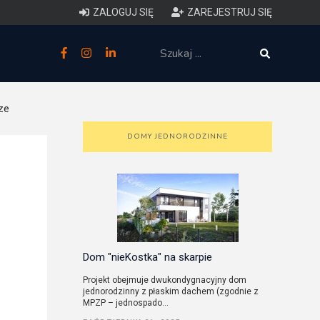
ZALOGUJ SIĘ
ZAREJESTRUJ SIĘ
zne
budowlane
ze
 techniczne (budynki)
DOMY JEDNORODZINNE
o charakterystyce
ycznej budynków
łowy zakres i forma projektu
anego
Dom "nieKostka" na skarpie
Projekt obejmuje dwukondygnacyjny dom
jednorodzinny z płaskim dachem (zgodnie z
o planowaniu i
MPZP – jednospado...
darowaniu przestrzennym