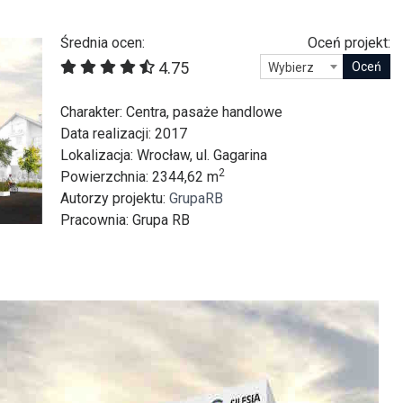
itekt
atalog produktów dla architekta
Średnia ocen:
Oceń projekt:
Prawo a
4.75
Wybierz
Dawnych
irmy
Charakter
: Centra, pasaże handlowe
Data realizacji
: 2017
Lokalizacja
: Wrocław, ul. Gagarina
2
Powierzchnia
: 2344,62 m
Autorzy projektu
:
GrupaRB
Pracownia
: Grupa RB