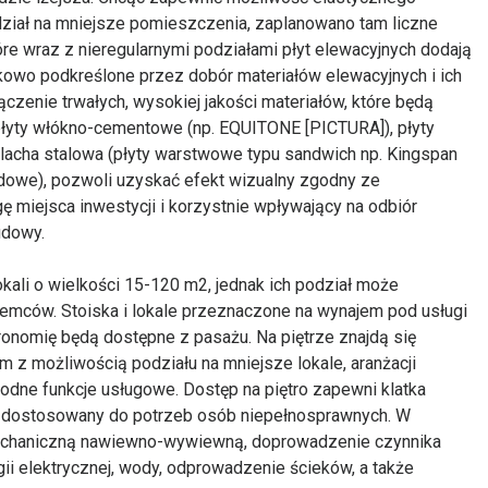
dział na mniejsze pomieszczenia, zaplanowano tam liczne
óre wraz z nieregularnymi podziałami płyt elewacyjnych dodają
atkowo podkreślone przez dobór materiałów elewacyjnych i ich
ołączenie trwałych, wysokiej jakości materiałów, które będą
 płyty włókno-cementowe (np. EQUITONE [PICTURA]), płyty
acha stalowa (płyty warstwowe typu sandwich np. Kingspan
dowe), pozwoli uzyskać efekt wizualny zgodny ze
 miejsca inwestycji i korzystnie wpływający na odbiór
udowy.
kali o wielkości 15-120 m2, jednak ich podział może
jemców. Stoiska i lokale przeznaczone na wynajem pod usługi
ronomię będą dostępne z pasażu. Na piętrze znajdą się
 z możliwością podziału na mniejsze lokale, aranżacji
rodne funkcje usługowe. Dostęp na piętro zapewni klatka
i dostosowany do potrzeb osób niepełnosprawnych. W
mechaniczną nawiewno-wywiewną, doprowadzenie czynnika
i elektrycznej, wody, odprowadzenie ścieków, a także