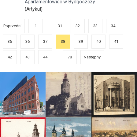
Apartamentowiec w Bydgoszczy
(Artykuł)
Poprzedni
1
31
32
33
34
...
35
36
37
38
39
40
41
42
43
44
78
Następny
...