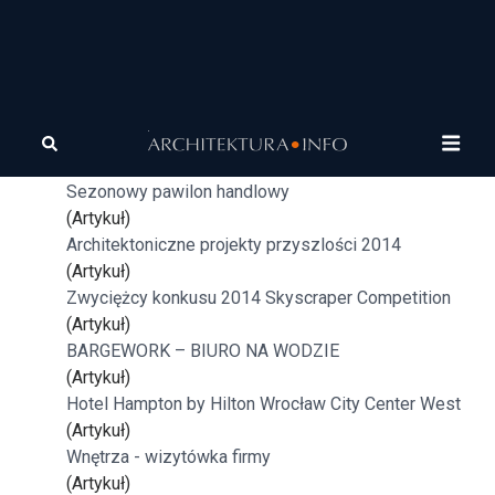
Tagi
projekt
Muzeum Ludzkiego Ciała we Francji
(Artykuł)
Sezonowy pawilon handlowy
(Artykuł)
Architektoniczne projekty przyszlości 2014
(Artykuł)
Zwyciężcy konkusu 2014 Skyscraper Competition
(Artykuł)
BARGEWORK – BIURO NA WODZIE
(Artykuł)
Hotel Hampton by Hilton Wrocław City Center West
(Artykuł)
Wnętrza - wizytówka firmy
(Artykuł)