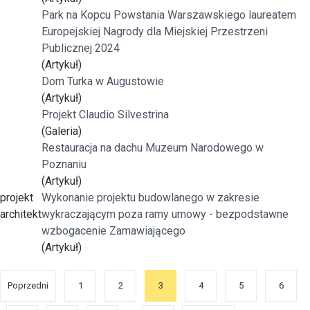
Park na Kopcu Powstania Warszawskiego laureatem
Europejskiej Nagrody dla Miejskiej Przestrzeni
Publicznej 2024
(Artykuł)
Dom Turka w Augustowie
(Artykuł)
Projekt Claudio Silvestrina
(Galeria)
Restauracja na dachu Muzeum Narodowego w
Poznaniu
(Artykuł)
projekt
Wykonanie projektu budowlanego w zakresie
architekt
wykraczającym poza ramy umowy - bezpodstawne
wzbogacenie Zamawiającego
(Artykuł)
Poprzedni
1
2
3
4
5
6