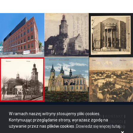
W ramach naszej witryny stosujemy pliki cookies.
ZAREJESTRUJ SIĘ
|
ZALOGUJ SIĘ
|
FORUM
|
KONTAKT
|
Kontynuując przeglądanie strony, wyrażasz zgodę na
REKLAMA
|
REGULAMIN
|
POLITYKA PRYWATNOŚCI
|
używanie przez nas plików cookies.
Dowiedz się więcej tutaj
.
COPYRIGHT © 2026 ARCHITEKTURA.INFO
×