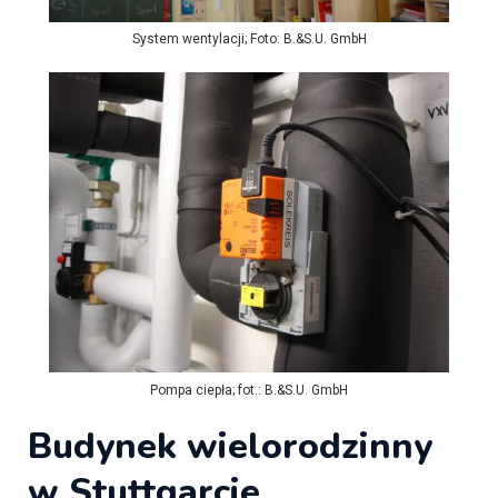
System wentylacji; Foto: B.&S.U. GmbH
Pompa ciepła; fot.: B.&S.U. GmbH
Budynek wielorodzinny
w
Stuttgarcie