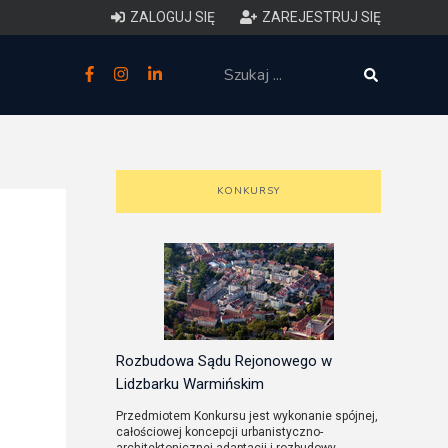
ZALOGUJ SIĘ
ZAREJESTRUJ SIĘ
zne
budowlane
 techniczne (budynki)
KONKURSY
o charakterystyce
ycznej budynków
łowy zakres i forma projektu
anego
Rozbudowa Sądu Rejonowego w
Lidzbarku Warmińskim
o planowaniu i
Przedmiotem Konkursu jest wykonanie spójnej,
całościowej koncepcji urbanistyczno-
darowaniu przestrzennym