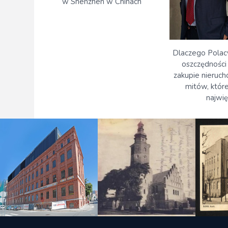
w Shenzhen w Chinach
Dlaczego Polacy
oszczędności 
zakupie nieruch
mitów, które
najwię