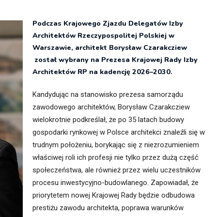
itekt
atalog produktów dla architekta
Podczas Krajowego Zjazdu Delegatów Izby
Prawo a
Architektów Rzeczypospolitej Polskiej w
Dawnych
irmy
Warszawie, architekt Borysław Czarakcziew
został wybrany na Prezesa Krajowej Rady Izby
Architektów RP na kadencję 2026–2030.
Kandydując na stanowisko prezesa samorządu
zawodowego architektów, Borysław Czarakcziew
wielokrotnie podkreślał, że po 35 latach budowy
gospodarki rynkowej w Polsce architekci znaleźli się w
trudnym położeniu, borykając się z niezrozumieniem
właściwej roli ich profesji nie tylko przez dużą część
społeczeństwa, ale również przez wielu uczestników
procesu inwestycyjno-budowlanego. Zapowiadał, że
priorytetem nowej Krajowej Rady będzie odbudowa
prestiżu zawodu architekta, poprawa warunków