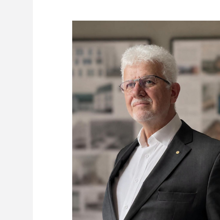
Freelance - arch
K
Galeria Miast 
F
Filmy