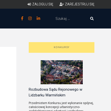
ZALOGUJ SIĘ
ZAREJESTRUJ SIĘ
zne
budowlane
 techniczne (budynki)
KONKURSY
o charakterystyce
ycznej budynków
łowy zakres i forma projektu
anego
Rozbudowa Sądu Rejonowego w
Lidzbarku Warmińskim
o planowaniu i
Przedmiotem Konkursu jest wykonanie spójnej,
całościowej koncepcji urbanistyczno-
darowaniu przestrzennym