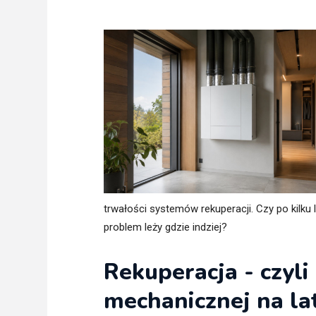
Freelance - arch
K
Galeria Miast 
F
Filmy
trwałości systemów rekuperacji. Czy po kil
problem leży gdzie indziej?
Rekuperacja - czyli
mechanicznej na la