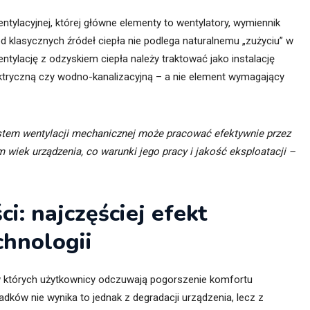
entylacyjnej, której główne elementy to wentylatory, wymiennik
od klasycznych źródeł ciepła nie podlega naturalnemu „zużyciu” w
tylację z odzyskiem ciepła należy traktować jako instalację
elektryczną czy wodno-kanalizacyjną – a nie element wymagający
stem wentylacji mechanicznej może pracować efektywnie przez
m wiek urządzenia, co warunki jego pracy i jakość eksploatacji –
: najczęściej efekt
chnologii
 w których użytkownicy odczuwają pogorszenie komfortu
dków nie wynika to jednak z degradacji urządzenia, lecz z