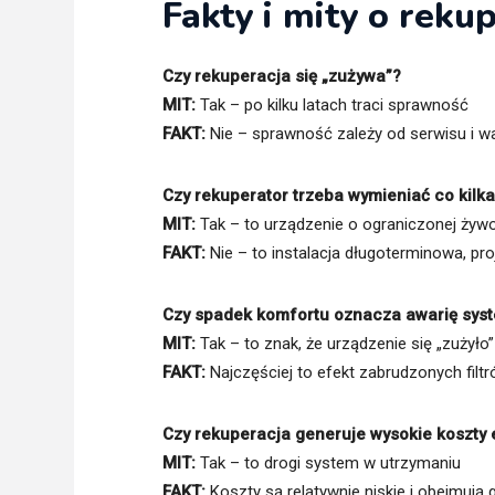
Fakty i mity o rekup
Czy rekuperacja się „zużywa”?
MIT:
Tak – po kilku latach traci sprawność
FAKT:
Nie – sprawność zależy od serwisu i wa
Czy rekuperator trzeba wymieniać co kilka
MIT:
Tak – to urządzenie o ograniczonej żyw
FAKT:
Nie – to instalacja długoterminowa, proj
Czy spadek komfortu oznacza awarię sys
MIT:
Tak – to znak, że urządzenie się „zużyło”
FAKT:
Najczęściej to efekt zabrudzonych filtr
Czy rekuperacja generuje wysokie koszty 
MIT:
Tak – to drogi system w utrzymaniu
FAKT:
Koszty są relatywnie niskie i obejmują 