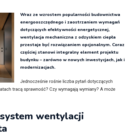
itekt
atalog produktów dla architekta
Wraz ze wzrostem popularności budownictwa
Prawo a
energooszczędnego i zaostrzaniem wymagań
Dawnych
irmy
dotyczących efektywności energetycznej,
wentylacja mechaniczna z odzyskiem ciepła
przestaje być rozwiązaniem opcjonalnym. Coraz
częściej stanowi integralny element projektu
budynku – zarówno w nowych inwestycjach, jak i
modernizacjach.
Jednocześnie rośnie liczba pytań dotyczących
ku latach tracą sprawność? Czy wymagają wymiany? A może
 system wentylacji
ta