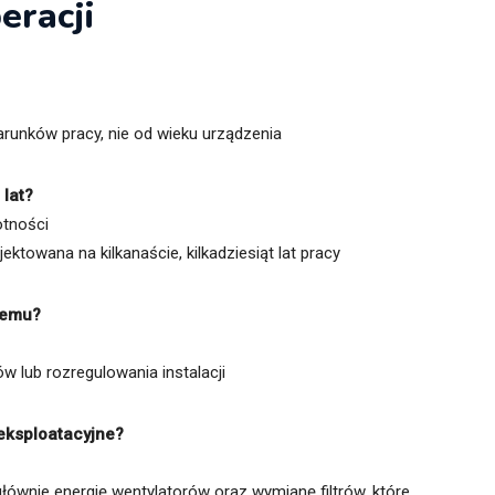
eracji
runków pracy, nie od wieku urządzenia
 lat?
otności
ektowana na kilkanaście, kilkadziesiąt lat pracy
temu?
ów lub rozregulowania instalacji
eksploatacyjne?
głównie energię wentylatorów oraz wymianę filtrów, które