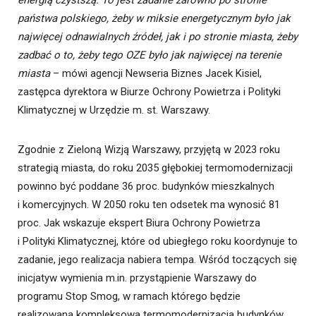
energią czystszą. To jest zadanie zarówno po stronie
państwa polskiego, żeby w miksie energetycznym było jak
najwięcej odnawialnych źródeł, jak i po stronie miasta, żeby
zadbać o to, żeby tego OZE było jak najwięcej na terenie
miasta
– mówi agencji Newseria Biznes Jacek Kisiel,
zastępca dyrektora w Biurze Ochrony Powietrza i Polityki
Klimatycznej w Urzędzie m. st. Warszawy.
Zgodnie z Zieloną Wizją Warszawy, przyjętą w 2023 roku
strategią miasta, do roku 2035 głębokiej termomodernizacji
powinno być poddane 36 proc. budynków mieszkalnych
i komercyjnych. W 2050 roku ten odsetek ma wynosić 81
proc. Jak wskazuje ekspert Biura Ochrony Powietrza
i Polityki Klimatycznej, które od ubiegłego roku koordynuje to
zadanie, jego realizacja nabiera tempa. Wśród toczących się
inicjatyw wymienia m.in. przystąpienie Warszawy do
programu Stop Smog, w ramach którego będzie
realizowana kompleksowa termomodernizacja budynków