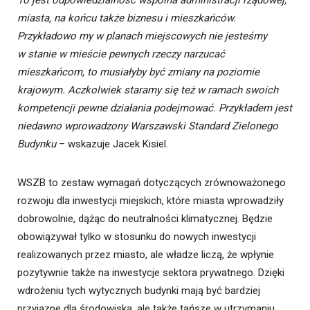
To jest odpowiedzialność wspólna administracji rządowej,
miasta, na końcu także biznesu i mieszkańców.
Przykładowo my w planach miejscowych nie jesteśmy
w stanie w mieście pewnych rzeczy narzucać
mieszkańcom, to musiałyby być zmiany na poziomie
krajowym. Aczkolwiek staramy się też w ramach swoich
kompetencji pewne działania podejmować. Przykładem jest
niedawno wprowadzony Warszawski Standard Zielonego
Budynku
– wskazuje Jacek Kisiel.
WSZB to zestaw wymagań dotyczących zrównoważonego
rozwoju dla inwestycji miejskich, które miasta wprowadziły
dobrowolnie, dążąc do neutralności klimatycznej. Będzie
obowiązywał tylko w stosunku do nowych inwestycji
realizowanych przez miasto, ale władze liczą, że wpłynie
pozytywnie także na inwestycje sektora prywatnego. Dzięki
wdrożeniu tych wytycznych budynki mają być bardziej
przyjazne dla środowiska, ale także tańsze w utrzymaniu.