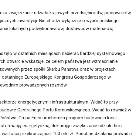
za zwiększanie udziału krajowych przedsiębiorstw, pracowników,
gicznych inwestycji. Nie chodzi wyłącznie o wybór polskiego
wanie lokalnych podwykonawców, dostawców materiałów,
zaczęło w ostatnich miesiącach nabierać bardziej systemowego
ch otwarcie wskazuje, że celem państwa jest wzmacnianie
izowanych przez spółki Skarbu Państwa oraz w projektach
zas ostatniego Europejskiego Kongresu Gospodarczego w
rzewodnim prowadzonych rozmów.
ektorze energetycznym i infrastrukturalnym. Widać to przy
zyli budowie Centralnego Portu Komunikacyjnego. Widać to również w
Państwa. Grupa Enea uruchomiła program budowania local
sformacją energetyczną, deklarując zwiększanie udziału firm
o wartości przekraczającej 100 mld zł. Podobne działania prowadzi