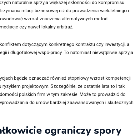
czych naturalnie sprzyja większej skłonności do kompromisu.
zymania relacji biznesowej niż do prowadzenia wieloletniego i
owodować wzrost znaczenia alternatywnych metod
mediacje czy nawet lokalny arbitraż.
konfliktem dotyczącym konkretnego kontraktu czy inwestycji, a
gii i długofalowej współpracy. To natomiast niewątpliwie sprzyja
tycjach będzie oznaczać również stopniowy wzrost kompetencji
ryzykiem projektowym. Szczególnie, że ostatnie lata to i tak
domości polskich firm w tym zakresie. Może to prowadzić do
o wprowadzania do umów bardziej zaawansowanych i skutecznych
ałkowicie ograniczy spory