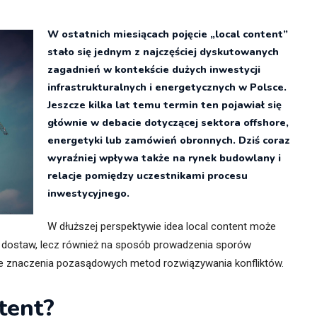
itekt
atalog produktów dla architekta
W ostatnich miesiącach pojęcie „local content”
Prawo a
stało się jednym z najczęściej dyskutowanych
Dawnych
irmy
zagadnień w kontekście dużych inwestycji
infrastrukturalnych i energetycznych w Polsce.
Jeszcze kilka lat temu termin ten pojawiał się
głównie w debacie dotyczącej sektora offshore,
energetyki lub zamówień obronnych. Dziś coraz
wyraźniej wpływa także na rynek budowlany i
relacje pomiędzy uczestnikami procesu
inwestycyjnego.
W dłuższej perspektywie idea local content może
w dostaw, lecz również na sposób prowadzenia sporów
e znaczenia pozasądowych metod rozwiązywania konfliktów.
tent?