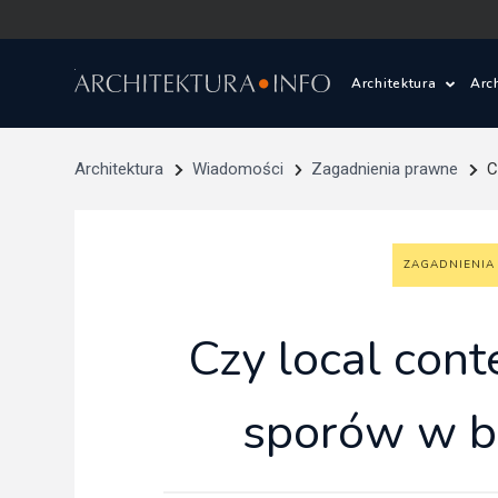
Architektura
Arc
Polska i Świat
Z
Architektura
Wiadomości
Zagadnienia prawne
C
Wasze projekty
D
ZAGADNIENIA
Wasze realizac
Ś
Architektura kr
Czy local cont
Prace konkurs
sporów w b
Pracownie archi