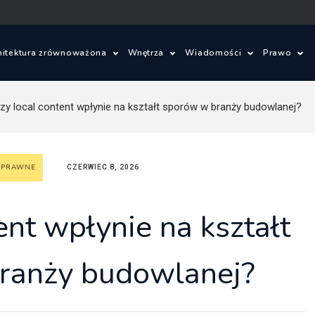
hitektura zrównoważona
Wnętrza
Wiadomości
Prawo
ielone innowacje
Wnętrza
Konkursy architektonic
Prawo 
zy local content wpłynie na kształt sporów w branży budowlanej?
om ze słomy
Wzornictwo
Wydarzenia
Warunki
 PRAWNE
CZERWIEC 8, 2026
je
lad węglowy i budynki bezemisyjne
Aktualności
Ustawa 
energet
ajobrazu
Budynki zrównoważone
Zagadnienia prawne
ent wpłynie na kształt
Szczegó
budowl
owe
Miasta zrównoważone
Oprogramowanie
ranży budowlanej?
Ustawa 
tektoniczne
OZE
zagospo