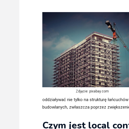
Freelance - arch
K
Galeria Miast 
F
Filmy
Zdjęcie: pixabay.com
oddziaływać nie tylko na strukturę łańcuchó
budowlanych, zwłaszcza poprzez zwiększeni
Czym jest local con