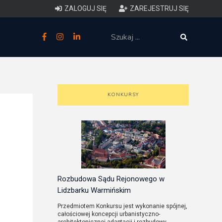
ZALOGUJ SIĘ
ZAREJESTRUJ SIĘ
zne
budowlane
 techniczne (budynki)
KONKURSY
o charakterystyce
ycznej budynków
łowy zakres i forma projektu
anego
Rozbudowa Sądu Rejonowego w
Lidzbarku Warmińskim
o planowaniu i
Przedmiotem Konkursu jest wykonanie spójnej,
całościowej koncepcji urbanistyczno-
darowaniu przestrzennym