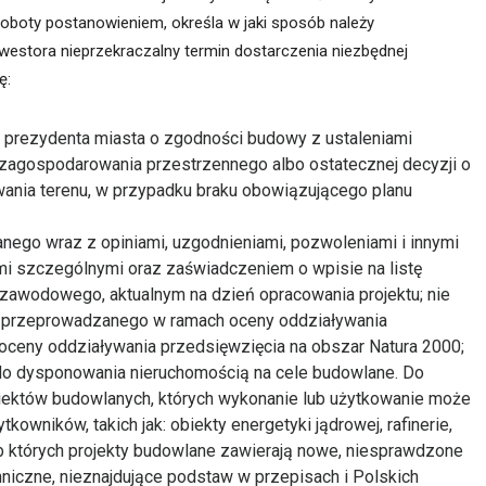
oboty postanowieniem, określa w jaki sposób należy
westora nieprzekraczalny termin dostarczenia niezbędnej
ę:
o prezydenta miasta o zgodności budowy z ustaleniami
agospodarowania przestrzennego albo ostatecznej decyzji o
nia terenu, w przypadku braku obowiązującego planu
nego wraz z opiniami, uzgodnieniami, pozwoleniami i innymi
 szczególnymi oraz zaświadczeniem o wpisie na listę
zawodowego, aktualnym na dzień opracowania projektu; nie
ia przeprowadzanego w ramach oceny oddziaływania
oceny oddziaływania przedsięwzięcia na obszar Natura 2000;
o dysponowania nieruchomością na cele budowlane. Do
ektów budowlanych, których wykonanie lub użytkowanie może
owników, takich jak: obiekty energetyki jądrowej, rafinerie,
b których projekty budowlane zawierają nowe, niesprawdzone
hniczne, nieznajdujące podstaw w przepisach i Polskich