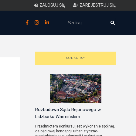
ZALOGUJ SIĘ
ZAREJESTRUJ SIĘ
zne
budowlane
 techniczne (budynki)
KONKURSY
o charakterystyce
ycznej budynków
łowy zakres i forma projektu
anego
Rozbudowa Sądu Rejonowego w
Lidzbarku Warmińskim
o planowaniu i
Przedmiotem Konkursu jest wykonanie spójnej,
całościowej koncepcji urbanistyczno-
darowaniu przestrzennym