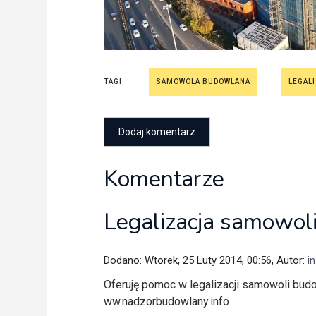
TAGI:
SAMOWOLA BUDOWLANA
LEGAL
Komentarze
Legalizacja samowo
Dodano: Wtorek, 25 Luty 2014, 00:56, Autor:
i
Oferuję pomoc w legalizacji samowoli bud
ww.nadzorbudowlany.info