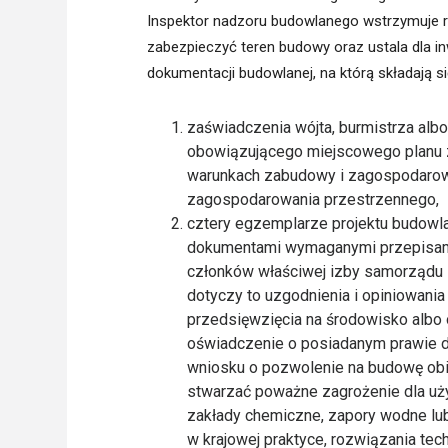
Inspektor nadzoru budowlanego wstrzymuje r
zabezpieczyć teren budowy oraz ustala dla in
dokumentacji budowlanej, na którą składają si
zaświadczenia wójta, burmistrza alb
obowiązującego miejscowego planu z
warunkach zabudowy i zagospodarowa
zagospodarowania przestrzennego,
cztery egzemplarze projektu budowla
dokumentami wymaganymi przepisami
członków właściwej izby samorządu 
dotyczy to uzgodnienia i opiniowan
przedsięwzięcia na środowisko albo 
oświadczenie o posiadanym prawie d
wniosku o pozwolenie na budowę obi
stwarzać poważne zagrożenie dla użytk
zakłady chemiczne, zapory wodne lu
w krajowej praktyce, rozwiązania tec