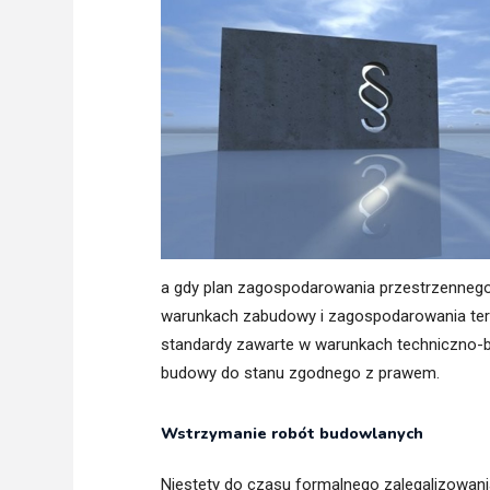
Freelance - arch
K
Galeria Miast 
F
Filmy
a gdy plan zagospodarowania przestrzennego 
warunkach zabudowy i zagospodarowania tere
standardy zawarte w warunkach techniczno-b
budowy do stanu zgodnego z prawem.
Wstrzymanie robót budowlanych
Niestety do czasu formalnego zalegalizowan