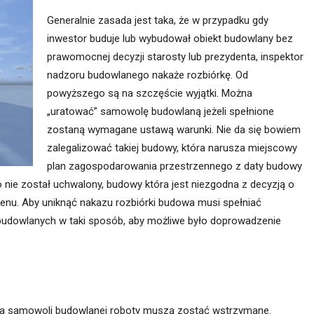
itekt
atalog produktów dla architekta
Generalnie zasada jest taka, że w przypadku gdy
Prawo a
inwestor buduje lub wybudował obiekt budowlany bez
prawomocnej decyzji starosty lub prezydenta, inspektor
Dawnych
irmy
nadzoru budowlanego nakaże rozbiórkę. Od
powyższego są na szczęście wyjątki. Można
„uratować” samowolę budowlaną jeżeli spełnione
zostaną wymagane ustawą warunki. Nie da się bowiem
zalegalizować takiej budowy, która narusza miejscowy
plan zagospodarowania przestrzennego z daty budowy
nie został uchwalony, budowy która jest niezgodna z decyzją o
nu. Aby uniknąć nakazu rozbiórki budowa musi spełniać
udowlanych w taki sposób, aby możliwe było doprowadzenie
ia samowoli budowlanej roboty muszą zostać wstrzymane.