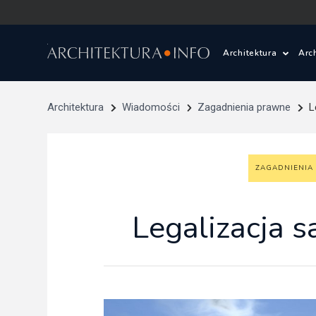
Architektura
Arc
Polska i Świat
Z
Architektura
Wiadomości
Zagadnienia prawne
L
Wasze projekty
D
ZAGADNIENIA
Wasze realizac
Ś
Architektura kr
Legalizacja 
Prace konkurs
Pracownie archi