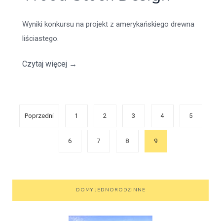
Wyniki konkursu na projekt z amerykańskiego drewna
liściastego.
Czytaj więcej
→
Poprzedni
1
2
3
4
5
6
7
8
9
DOMY JEDNORODZINNE