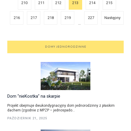
210
211
212
213
214
215
216
217
218
219
227
Następny
...
DOMY JEDNORODZINNE
Dom "nieKostka" na skarpie
Projekt obejmuje dwukondygnacyjny dom jednorodzinny z płaskim
dachem (zgodnie z MPZP – jednospado...
PAŹDZIERNIK 21, 2025