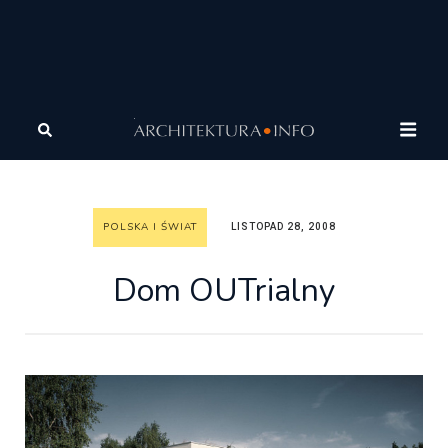
Architektura
Architektura
Polska i Świat
Dom
OUTrialny
POLSKA I ŚWIAT
LISTOPAD 28, 2008
Dom OUTrialny