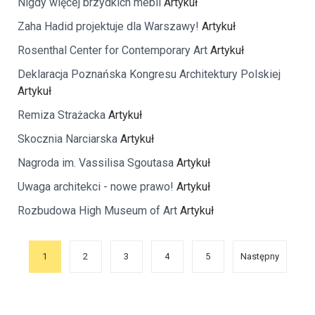
Nigdy więcej brzydkich mebli
Artykuł
Zaha Hadid projektuje dla Warszawy!
Artykuł
Rosenthal Center for Contemporary Art
Artykuł
Deklaracja Poznańska Kongresu Architektury Polskiej
Artykuł
Remiza Strażacka
Artykuł
Skocznia Narciarska
Artykuł
Nagroda im. Vassilisa Sgoutasa
Artykuł
Uwaga architekci - nowe prawo!
Artykuł
Rozbudowa High Museum of Art
Artykuł
1
2
3
4
5
Następny