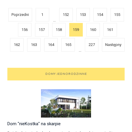
Poprzedni
1
152
153
154
155
...
156
157
158
159
160
161
162
163
164
165
227
Następny
...
DOMY JEDNORODZINNE
Dom "nieKostka" na skarpie