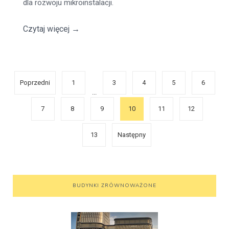
dla rozwoju mikroinstalacji.
Czytaj więcej
→
Poprzedni
1
3
4
5
6
...
7
8
9
10
11
12
13
Następny
BUDYNKI ZRÓWNOWAŻONE