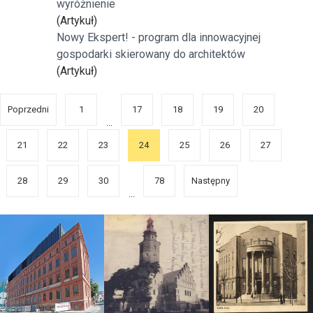
wyróżnienie
(Artykuł)
Nowy Ekspert! - program dla innowacyjnej
gospodarki skierowany do architektów
(Artykuł)
Poprzedni
1
17
18
19
20
...
21
22
23
24
25
26
27
28
29
30
78
Następny
...