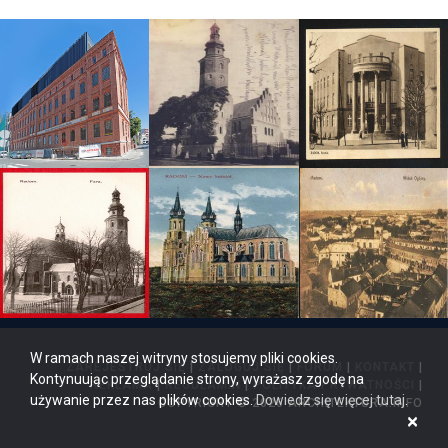
W ramach naszej witryny stosujemy pliki cookies.
ZAREJESTRUJ SIĘ
|
ZALOGUJ SIĘ
|
FORUM
|
KONTAKT
|
Kontynuując przeglądanie strony, wyrażasz zgodę na
REKLAMA
|
REGULAMIN
|
POLITYKA PRYWATNOŚCI
|
używanie przez nas plików cookies.
Dowiedz się więcej tutaj
.
COPYRIGHT © 2026 ARCHITEKTURA.INFO
×