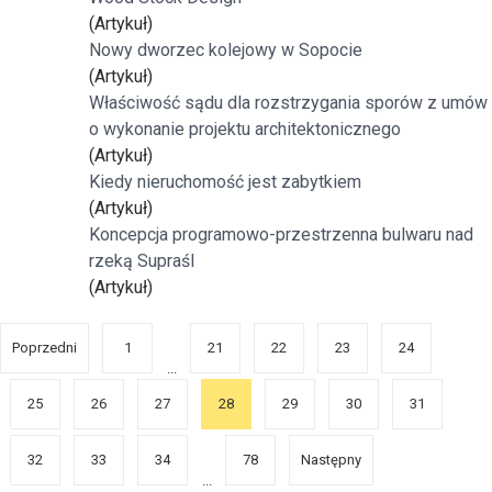
(Artykuł)
Nowy dworzec kolejowy w Sopocie
(Artykuł)
Właściwość sądu dla rozstrzygania sporów z umów
o wykonanie projektu architektonicznego
(Artykuł)
Kiedy nieruchomość jest zabytkiem
(Artykuł)
Koncepcja programowo-przestrzenna bulwaru nad
rzeką Supraśl
(Artykuł)
Poprzedni
1
21
22
23
24
...
25
26
27
28
29
30
31
32
33
34
78
Następny
...