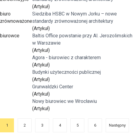
(Artykuł)
biuro
Siedziba HSBC w Nowym Jorku – nowe
zrównoważone
standardy zrównoważonej architektury
(Artykuł)
biurowce
Baltis Office powstanie przy Al. Jerozolimskich
w Warszawie
(Artykuł)
Agora - biurowiec z charakterem
(Artykuł)
Budynki użyteczności publicznej
(Artykuł)
Grunwaldzki Center
(Artykuł)
Nowy biurowiec we Wrocławiu
(Artykuł)
1
2
3
4
5
6
Następny