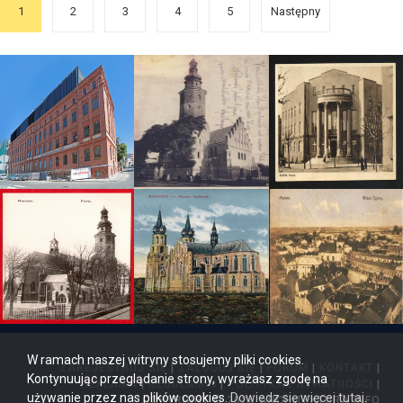
1
2
3
4
5
Następny
W ramach naszej witryny stosujemy pliki cookies.
ZAREJESTRUJ SIĘ
|
ZALOGUJ SIĘ
|
FORUM
|
KONTAKT
|
Kontynuując przeglądanie strony, wyrażasz zgodę na
REKLAMA
|
REGULAMIN
|
POLITYKA PRYWATNOŚCI
|
używanie przez nas plików cookies.
Dowiedz się więcej tutaj
.
COPYRIGHT © 2026 ARCHITEKTURA.INFO