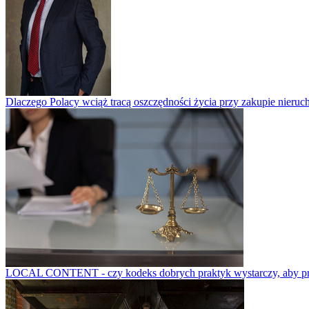
Dlaczego Polacy wciąż tracą oszczędności życia przy zakupie nieruch
LOCAL CONTENT - czy kodeks dobrych praktyk wystarczy, aby prze