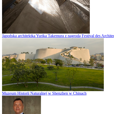
Japońska architektka Yurika Takemura z nagrodą Festival des Archite
Muzeum Historii Naturalnej w Shenzhen w Chinach