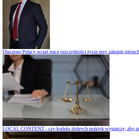
Dlaczego Polacy wciąż tracą oszczędności życia przy zakupie nieruch
LOCAL CONTENT - czy kodeks dobrych praktyk wystarczy, aby prze