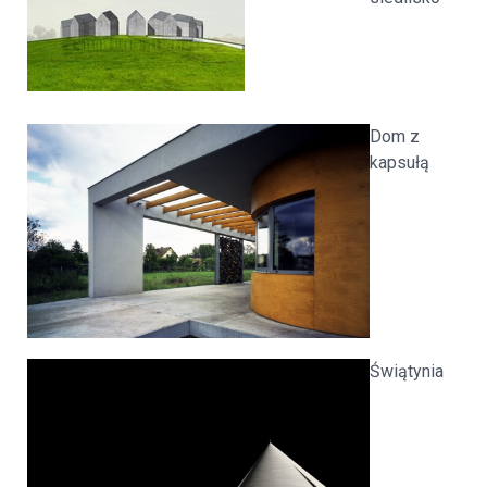
Dom z
kapsułą
Świątynia