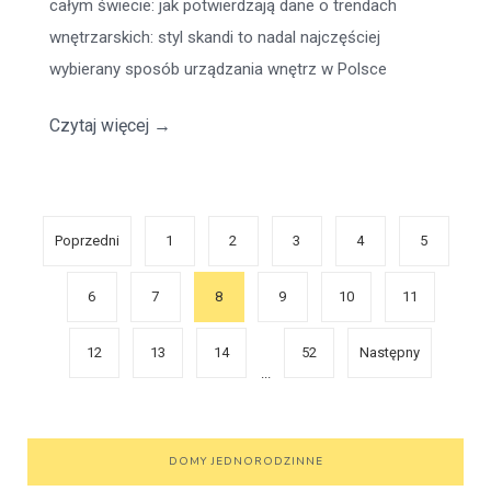
całym świecie: jak potwierdzają dane o trendach
wnętrzarskich: styl skandi to nadal najczęściej
wybierany sposób urządzania wnętrz w Polsce
Czytaj więcej
→
Poprzedni
1
2
3
4
5
6
7
8
9
10
11
12
13
14
52
Następny
...
DOMY JEDNORODZINNE