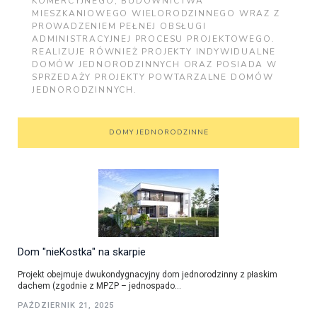
KOMERCYJNEGO, BUDOWNICTWA
MIESZKANIOWEGO WIELORODZINNEGO WRAZ Z
PROWADZENIEM PEŁNEJ OBSŁUGI
ADMINISTRACYJNEJ PROCESU PROJEKTOWEGO.
REALIZUJE RÓWNIEŻ PROJEKTY INDYWIDUALNE
DOMÓW JEDNORODZINNYCH ORAZ POSIADA W
SPRZEDAŻY PROJEKTY POWTARZALNE DOMÓW
JEDNORODZINNYCH.
DOMY JEDNORODZINNE
Dom "nieKostka" na skarpie
Projekt obejmuje dwukondygnacyjny dom jednorodzinny z płaskim
dachem (zgodnie z MPZP – jednospado...
PAŹDZIERNIK 21, 2025