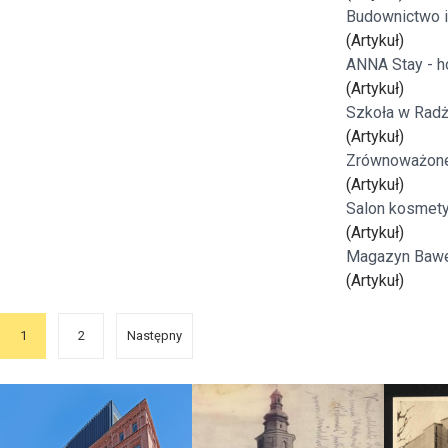
Budownictwo i 
(Artykuł)
ANNA Stay - h
(Artykuł)
Szkoła w Radż
(Artykuł)
Zrównoważone 
(Artykuł)
Salon kosmety
(Artykuł)
Magazyn Bawe
(Artykuł)
1
2
Następny