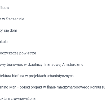
itekt
atalog produktów dla architekta
fices
Prawo a
a w Szczecinie
Dawnych
irmy
cy się dom
nkulu
 oczyszczą powietrze
owy biurowiec w dzielnicy finansowej Amsterdamu
itektura biofilna w projektach urbanistycznych
urning Man - polski projekt w finale międzynarodowego konkursu
itektura zrównoważona