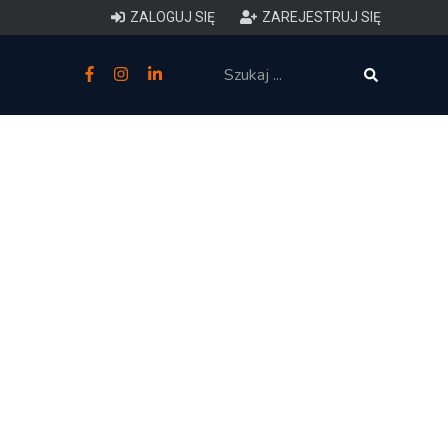
ZALOGUJ SIĘ
ZAREJESTRUJ SIĘ
zne
budowlane
 techniczne (budynki)
o charakterystyce
ycznej budynków
łowy zakres i forma projektu
anego
o planowaniu i
darowaniu przestrzennym