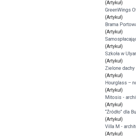
(Artykuł)
Freelance - arch
K
GreenWings Of
(Artykuł)
Brama Portow
Galeria Miast 
F
(Artykuł)
Samospłacają
Filmy
(Artykuł)
Szkoła w Ulya
(Artykuł)
Zielone dachy
(Artykuł)
Hourglass – n
(Artykuł)
Mitosis - arch
(Artykuł)
“Źródło” dla B
(Artykuł)
Villa M - arch
(Artykuł)