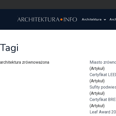
Architektura
Arc
Polska i Świat
Z
Tagi
Wasze projekty
D
architektura zrównoważona
Miasto zrówn
Wasze realizac
Ś
(Artykuł)
Certyfikat LEE
Architektura kr
(Artykuł)
Sufity podwie
Prace konkurs
(Artykuł)
Certyfikat BR
(Artykuł)
Pracownie archi
Leaf Award 20