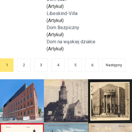
(Artykuł)
Libeskind-Villa
(Artykuł)
Dom Bezpiczny
(Artykuł)
Dom na wąskiej działce
(Artykuł)
1
2
3
4
5
6
Następny