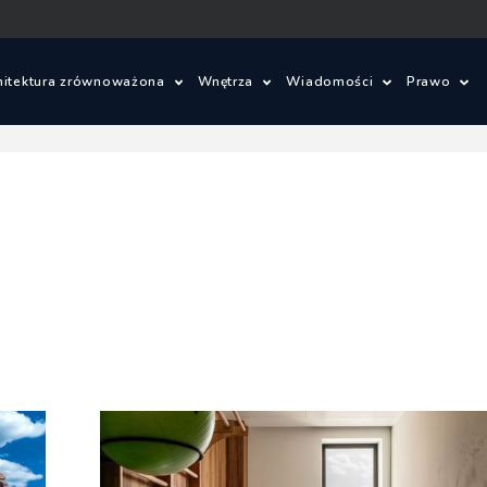
hitektura zrównoważona
Wnętrza
Wiadomości
Prawo
ielone innowacje
Wnętrza
Konkursy architektonic
Prawo 
om ze słomy
Wzornictwo
Wydarzenia
Warunki
je
lad węglowy i budynki bezemisyjne
Aktualności
Ustawa 
energet
ajobrazu
Budynki zrównoważone
Zagadnienia prawne
Szczegó
budowl
owe
Miasta zrównoważone
Oprogramowanie
Ustawa 
tektoniczne
OZE
zagospo