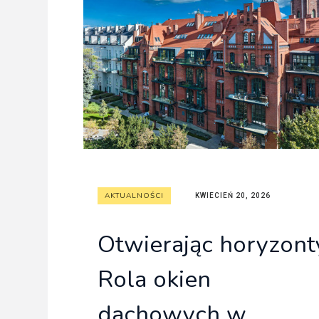
Freelance - arch
K
Galeria Miast 
F
Filmy
AKTUALNOŚCI
KWIECIEŃ 20, 2026
Otwierając horyzont
Rola okien
dachowych w