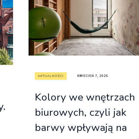
itekt
atalog produktów dla architekta
Prawo a
Dawnych
irmy
AKTUALNOŚCI
KWIECIEŃ 7, 2026
Kolory we wnętrzach
y.
biurowych, czyli jak
barwy wpływają na