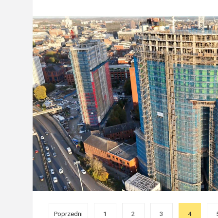
Poprzedni
1
2
3
4