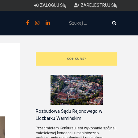
ZALOGUJ SIĘ
ZAREJESTRUJ SIĘ
zne
budowlane
 techniczne (budynki)
KONKURSY
o charakterystyce
ycznej budynków
łowy zakres i forma projektu
anego
Rozbudowa Sądu Rejonowego w
Lidzbarku Warmińskim
o planowaniu i
Przedmiotem Konkursu jest wykonanie spójnej,
całościowej koncepcji urbanistyczno-
darowaniu przestrzennym