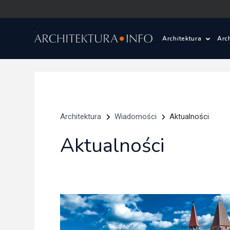
Architektura
Arc
Polska i Świat
Z
Wasze projekty
D
Architektura
Wiadomości
Aktualności
Wasze realizac
Ś
Aktualności
Architektura kr
Prace konkurs
Pracownie archi