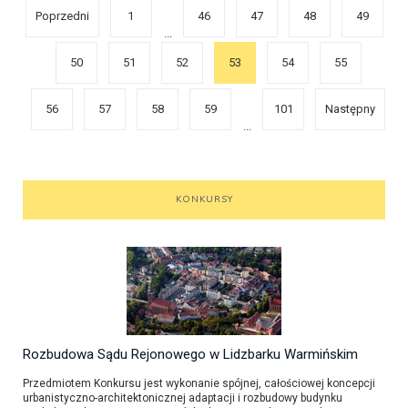
Poprzedni
1
46
47
48
49
...
50
51
52
53
54
55
56
57
58
59
101
Następny
...
KONKURSY
Rozbudowa Sądu Rejonowego w Lidzbarku Warmińskim
Przedmiotem Konkursu jest wykonanie spójnej, całościowej koncepcji
urbanistyczno-architektonicznej adaptacji i rozbudowy budynku