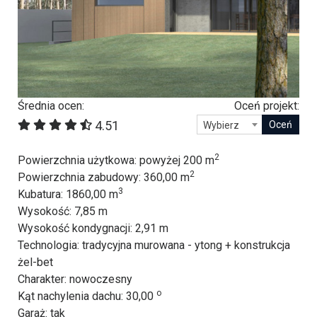
Średnia ocen:
Oceń projekt:
4.51
Wybierz
2
Powierzchnia użytkowa
: powyżej 200 m
2
Powierzchnia zabudowy
: 360,00 m
3
Kubatura
: 1860,00 m
Wysokość
: 7,85 m
Wysokość kondygnacji
: 2,91 m
Technologia
: tradycyjna murowana - ytong + konstrukcja
żel-bet
Charakter
: nowoczesny
o
Kąt nachylenia dachu
: 30,00
Garaż
: tak