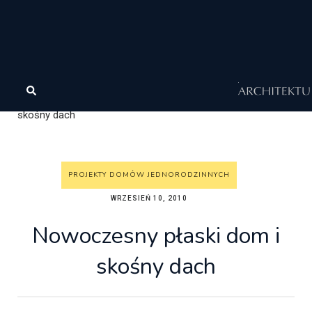
Architektura
Architektura
Wasze projekty
Projekty
domów jednorodzinnych
Nowoczesny płaski dom i
skośny dach
PROJEKTY DOMÓW JEDNORODZINNYCH
WRZESIEŃ 10, 2010
Nowoczesny płaski dom i
skośny dach