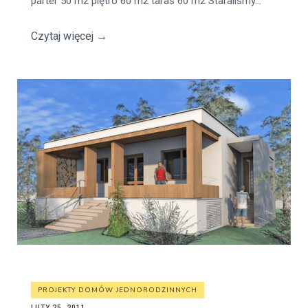
parter 50 m2 piętro 60 m2 taras 60 m2 Staraliśmy...
Czytaj więcej
→
PROJEKTY DOMÓW JEDNORODZINNYCH
LUTY 25, 2011