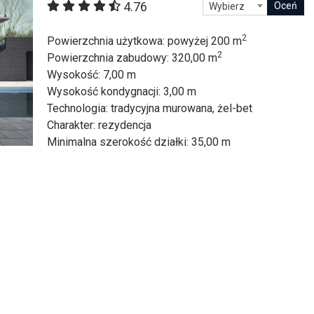
4.76
Wybierz
itekt
atalog produktów dla architekta
Prawo a
2
Powierzchnia użytkowa
: powyżej 200 m
2
Dawnych
irmy
Powierzchnia zabudowy
: 320,00 m
Wysokość
: 7,00 m
Wysokość kondygnacji
: 3,00 m
Technologia
: tradycyjna murowana, żel-bet
Charakter
: rezydencja
Minimalna szerokość działki
: 35,00 m