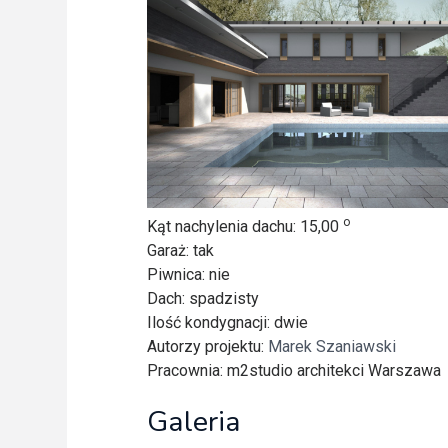
Freelance - arch
K
Galeria Miast 
F
Filmy
o
Kąt nachylenia dachu
: 15,00
Garaż
: tak
Piwnica
: nie
Dach
: spadzisty
Ilość kondygnacji
: dwie
Autorzy projektu
:
Marek Szaniawski
Pracownia
: m2studio architekci Warszawa
Galeria