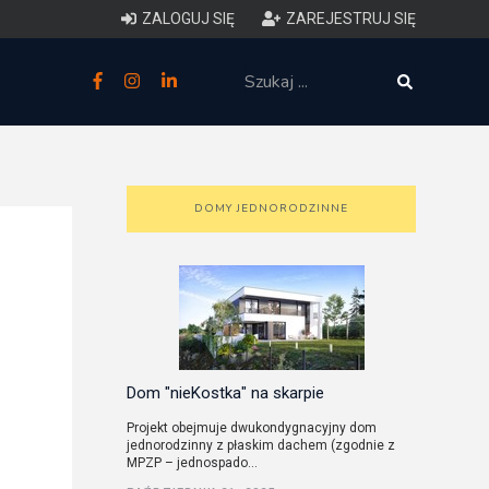
ZALOGUJ SIĘ
ZAREJESTRUJ SIĘ
zne
budowlane
 techniczne (budynki)
DOMY JEDNORODZINNE
o charakterystyce
ycznej budynków
łowy zakres i forma projektu
anego
Dom "nieKostka" na skarpie
Projekt obejmuje dwukondygnacyjny dom
jednorodzinny z płaskim dachem (zgodnie z
o planowaniu i
MPZP – jednospado...
darowaniu przestrzennym