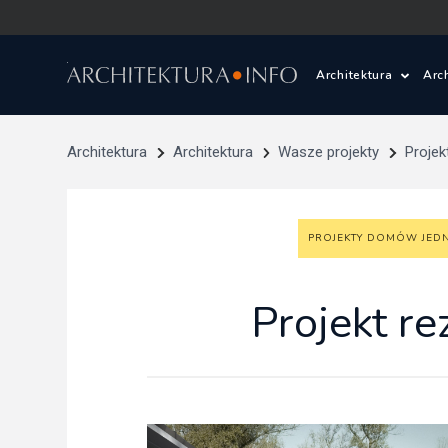
Architektura
Arc
Polska i Świat
Z
Architektura
Architektura
Wasze projekty
Proje
Wasze projekty
D
PROJEKTY DOMÓW JED
Wasze realizac
Ś
Architektura kr
Projekt re
Prace konkurs
Pracownie archi